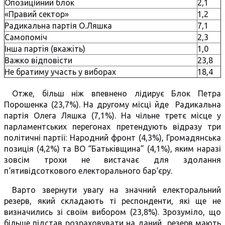
Опозиційний блок
2,1
«Правий сектор»
1,2
Радикальна партія О.Ляшка
7,1
Самопоміч
2,3
Iнша партiя (вкажiть)
1,0
Важко вiдповiсти
23,8
Не братиму участь у виборах
18,4
Отже, більш ніж впевнено лідирує Блок Петра
Порошенка (23,7%). На другому місці йде Радикальна
партія Олега Ляшка (7,1%). На чільне третє місце у
парламентських перегонах претендують відразу три
політичні партії: Народний фронт (4,3%), Громадянська
позиція (4,2%) та ВО “Батькiвщина” (4,1%), яким наразі
зовсім трохи не вистачає для здолання
п‘ятивідсоткового електорального бар‘єру.
Варто звернути увагу на значний електоральний
резерв, який складають ті респонденти, які ще не
визначились зі своїм вибором (23,8%). Зрозуміло, що
більше підстав розраховувати на даний резерв мають