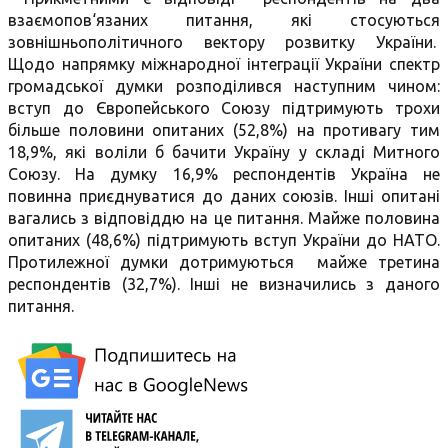
взаємопов‘язаних питання, які стосуються
зовнішньополітичного вектору розвитку України.
Щодо напрямку міжнародної інтеграції України спектр
громадської думки розподілився наступним чином:
вступ до Європейського Союзу підтримують трохи
більше половини опитаних (52,8%) на противагу тим
18,9%, які воліли б бачити Україну у складі Митного
Союзу. На думку 16,9% респондентів Україна не
повинна приєднуватися до даних союзів. Інші опитані
вагались з відповіддю на це питання. Майже половина
опитаних (48,6%) підтримують вступ України до НАТО.
Протилежної думки дотримуються майже третина
респондентів (32,7%). Інші не визначились з даного
питання.