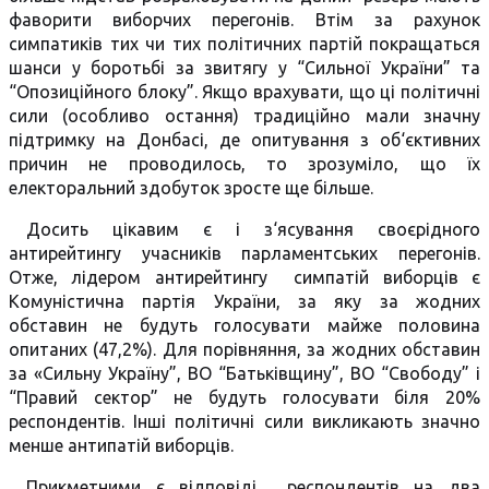
фаворити виборчих перегонів. Втім за рахунок
симпатиків тих чи тих політичних партій покращаться
шанси у боротьбі за звитягу у “Сильної України” та
“Опозиційного блоку”. Якщо врахувати, що ці політичні
сили (особливо остання) традиційно мали значну
підтримку на Донбасі, де опитування з об‘єктивних
причин не проводилось, то зрозуміло, що їх
електоральний здобуток зросте ще більше.
Досить цікавим є і з‘ясування своєрідного
антирейтингу учасників парламентських перегонів.
Отже, лідером антирейтингу симпатій виборців є
Комуністична партія України, за яку за жодних
обставин не будуть голосувати майже половина
опитаних (47,2%). Для порівняння, за жодних обставин
за «Сильну Україну”, ВО “Батьківщину”, ВО “Свободу” і
“Правий сектор” не будуть голосувати біля 20%
респондентів. Інші політичні сили викликають значно
менше антипатій виборців.
Прикметними є відповіді респондентів на два