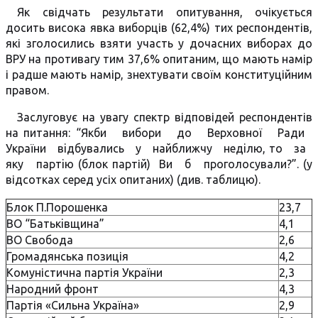
Як свідчать результати опитування, очікується
досить висока явка виборців (62,4%) тих респондентів,
які зголосились взяти участь у дочасних виборах до
ВРУ на противагу тим 37,6% опитаним, що мають намір
і радше мають намір, знехтувати своїм конституційним
правом.
Заслуговує на увагу спектр відповідей респондентів
на питання: “Якби вибори до Верховної Ради
України вiдбувались у найближчу недiлю, то за
яку партiю (блок партій) Ви б проголосували?”. (у
відсотках серед усіх опитаних) (див. таблицю).
Блок П.Порошенка
23,7
ВО “Батькiвщина”
4,1
ВО Свобода
2,6
Громадянська позиція
4,2
Комуністична партія України
2,3
Народний фронт
4,3
Партія «Сильна Україна»
2,9