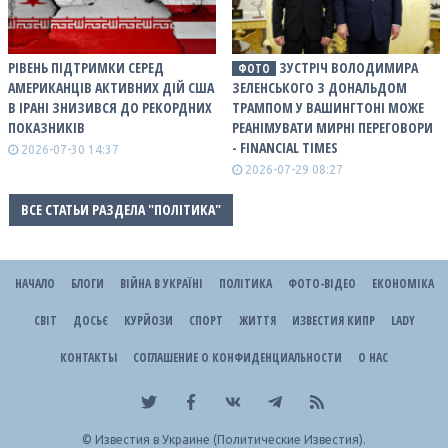
РІВЕНЬ ПІДТРИМКИ СЕРЕД
ЗУСТРІЧ ВОЛОДИМИРА
ФОТО
АМЕРИКАНЦІВ АКТИВНИХ ДІЙ США
ЗЕЛЕНСЬКОГО З ДОНАЛЬДОМ
В ІРАНІ ЗНИЗИВСЯ ДО РЕКОРДНИХ
ТРАМПОМ У ВАШИНГТОНІ МОЖЕ
ПОКАЗНИКІВ
РЕАНІМУВАТИ МИРНІ ПЕРЕГОВОРИ
- FINANCIAL TIMES
2026-07-30 14:37
2026-07-29 08:27
ВСЕ СТАТЬИ РАЗДЕЛА "ПОЛІТИКА"
НАЧАЛО
БЛОГИ
ВІЙНА В УКРАЇНІ
ПОЛІТИКА
ФОТО-ВІДЕО
ЕКОНОМІКА
СВІТ
ДОСЬЄ
КУРЙОЗИ
СПОРТ
ЖИТТЯ
ИЗВЕСТИЯ КИПР
LADY
КОНТАКТЫ
СОГЛАШЕНИЕ О КОНФИДЕНЦИАЛЬНОСТИ
О НАС
©
Известия в Украине (Политические Известия).