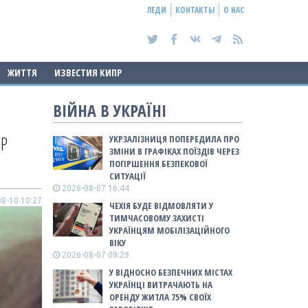
ЛЕДИ
КОНТАКТЫ
О НАС
ЖИТТЯ
ИЗВЕСТИЯ КИПР
ВІЙНА В УКРАЇНІ
ЭР
УКРЗАЛІЗНИЦЯ ПОПЕРЕДИЛА ПРО
ЗМІНИ В ГРАФІКАХ ПОЇЗДІВ ЧЕРЕЗ
ПОГІРШЕННЯ БЕЗПЕКОВОЇ
СИТУАЦІЇ
2026-08-07 16:44
8-10 10:27
ЧЕХІЯ БУДЕ ВІДМОВЛЯТИ У
ТИМЧАСОВОМУ ЗАХИСТІ
УКРАЇНЦЯМ МОБІЛІЗАЦІЙНОГО
ВІКУ
2026-08-07 09:29
У ВІДНОСНО БЕЗПЕЧНИХ МІСТАХ
УКРАЇНЦІ ВИТРАЧАЮТЬ НА
ОРЕНДУ ЖИТЛА 75% СВОЇХ