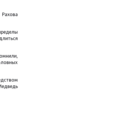
 Рахова
пределы
длиться
помнили,
оловных
едством
Медведь