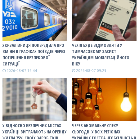
УКРЗАЛІЗНИЦЯ ПОПЕРЕДИЛА ПРО
ЧЕХІЯ БУДЕ ВІДМОВЛЯТИ У
ЗМІНИ В ГРАФІКАХ ПОЇЗДІВ ЧЕРЕЗ
ТИМЧАСОВОМУ ЗАХИСТІ
ПОГІРШЕННЯ БЕЗПЕКОВОЇ
УКРАЇНЦЯМ МОБІЛІЗАЦІЙНОГО
СИТУАЦІЇ
ВІКУ
2026-08-07 16:44
2026-08-07 09:29
У ВІДНОСНО БЕЗПЕЧНИХ МІСТАХ
ЧЕРЕЗ АНОМАЛЬНУ СПЕКУ
УКРАЇНЦІ ВИТРАЧАЮТЬ НА ОРЕНДУ
СЬОГОДНІ У ВСІХ РЕГІОНАХ
ЖИТЛА 75% СВОЇХ ЗАРОБІТКІВ
УКРАЇНИ Є ГОСТРА НЕОБХІДНІСТЬ В