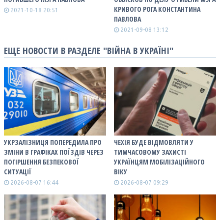
КРИВОГО РОГА КОНСТАНТИНА
2021-10-18 20:51
ПАВЛОВА
2021-09-08 13:12
ЕЩЕ НОВОСТИ В РАЗДЕЛЕ "ВІЙНА В УКРАЇНІ"
УКРЗАЛІЗНИЦЯ ПОПЕРЕДИЛА ПРО
ЧЕХІЯ БУДЕ ВІДМОВЛЯТИ У
ЗМІНИ В ГРАФІКАХ ПОЇЗДІВ ЧЕРЕЗ
ТИМЧАСОВОМУ ЗАХИСТІ
ПОГІРШЕННЯ БЕЗПЕКОВОЇ
УКРАЇНЦЯМ МОБІЛІЗАЦІЙНОГО
СИТУАЦІЇ
ВІКУ
2026-08-07 16:44
2026-08-07 09:29