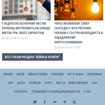
У ВІДНОСНО БЕЗПЕЧНИХ МІСТАХ
ЧЕРЕЗ АНОМАЛЬНУ СПЕКУ
УКРАЇНЦІ ВИТРАЧАЮТЬ НА ОРЕНДУ
СЬОГОДНІ У ВСІХ РЕГІОНАХ
ЖИТЛА 75% СВОЇХ ЗАРОБІТКІВ
УКРАЇНИ Є ГОСТРА НЕОБХІДНІСТЬ В
ОЩАДЛИВОМУ
2026-08-06 16:45
ЕНЕРГОСПОЖИВАННІ
2026-08-06 12:28
ВСЕ СТАТЬИ РАЗДЕЛА "ВІЙНА В УКРАЇНІ"
НАЧАЛО
БЛОГИ
ВІЙНА В УКРАЇНІ
ПОЛІТИКА
ФОТО-ВІДЕО
ЕКОНОМІКА
СВІТ
ДОСЬЄ
КУРЙОЗИ
СПОРТ
ЖИТТЯ
ИЗВЕСТИЯ КИПР
LADY
КОНТАКТЫ
СОГЛАШЕНИЕ О КОНФИДЕНЦИАЛЬНОСТИ
О НАС