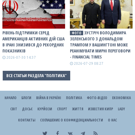
РІВЕНЬ ПІДТРИМКИ СЕРЕД
ЗУСТРІЧ ВОЛОДИМИРА
ФОТО
АМЕРИКАНЦІВ АКТИВНИХ ДІЙ США
ЗЕЛЕНСЬКОГО З ДОНАЛЬДОМ
В ІРАНІ ЗНИЗИВСЯ ДО РЕКОРДНИХ
ТРАМПОМ У ВАШИНГТОНІ МОЖЕ
ПОКАЗНИКІВ
РЕАНІМУВАТИ МИРНІ ПЕРЕГОВОРИ
- FINANCIAL TIMES
2026-07-30 14:37
2026-07-29 08:27
ВСЕ СТАТЬИ РАЗДЕЛА "ПОЛІТИКА"
НАЧАЛО
БЛОГИ
ВІЙНА В УКРАЇНІ
ПОЛІТИКА
ФОТО-ВІДЕО
ЕКОНОМІКА
СВІТ
ДОСЬЄ
КУРЙОЗИ
СПОРТ
ЖИТТЯ
ИЗВЕСТИЯ КИПР
LADY
КОНТАКТЫ
СОГЛАШЕНИЕ О КОНФИДЕНЦИАЛЬНОСТИ
О НАС