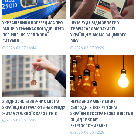
УКРЗАЛІЗНИЦЯ ПОПЕРЕДИЛА ПРО
ЧЕХІЯ БУДЕ ВІДМОВЛЯТИ У
ЗМІНИ В ГРАФІКАХ ПОЇЗДІВ ЧЕРЕЗ
ТИМЧАСОВОМУ ЗАХИСТІ
ПОГІРШЕННЯ БЕЗПЕКОВОЇ
УКРАЇНЦЯМ МОБІЛІЗАЦІЙНОГО
СИТУАЦІЇ
ВІКУ
2026-08-07 16:44
2026-08-07 09:29
У ВІДНОСНО БЕЗПЕЧНИХ МІСТАХ
ЧЕРЕЗ АНОМАЛЬНУ СПЕКУ
УКРАЇНЦІ ВИТРАЧАЮТЬ НА ОРЕНДУ
СЬОГОДНІ У ВСІХ РЕГІОНАХ
ЖИТЛА 75% СВОЇХ ЗАРОБІТКІВ
УКРАЇНИ Є ГОСТРА НЕОБХІДНІСТЬ В
ОЩАДЛИВОМУ
2026-08-06 16:45
ЕНЕРГОСПОЖИВАННІ
2026-08-06 12:28