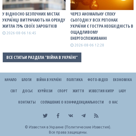
У ВІДНОСНО БЕЗПЕЧНИХ МІСТАХ
ЧЕРЕЗ АНОМАЛЬНУ СПЕКУ
УКРАЇНЦІ ВИТРАЧАЮТЬ НА ОРЕНДУ
СЬОГОДНІ У ВСІХ РЕГІОНАХ
ЖИТЛА 75% СВОЇХ ЗАРОБІТКІВ
УКРАЇНИ Є ГОСТРА НЕОБХІДНІСТЬ В
ОЩАДЛИВОМУ
2026-08-06 16:45
ЕНЕРГОСПОЖИВАННІ
2026-08-06 12:28
ВСЕ СТАТЬИ РАЗДЕЛА "ВІЙНА В УКРАЇНІ"
НАЧАЛО
БЛОГИ
ВІЙНА В УКРАЇНІ
ПОЛІТИКА
ФОТО-ВІДЕО
ЕКОНОМІКА
СВІТ
ДОСЬЄ
КУРЙОЗИ
СПОРТ
ЖИТТЯ
ИЗВЕСТИЯ КИПР
LADY
КОНТАКТЫ
СОГЛАШЕНИЕ О КОНФИДЕНЦИАЛЬНОСТИ
О НАС
©
Известия в Украине (Политические Известия).
Все права защищены.