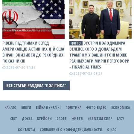
РІВЕНЬ ПІДТРИМКИ СЕРЕД
ЗУСТРІЧ ВОЛОДИМИРА
ФОТО
АМЕРИКАНЦІВ АКТИВНИХ ДІЙ США
ЗЕЛЕНСЬКОГО З ДОНАЛЬДОМ
В ІРАНІ ЗНИЗИВСЯ ДО РЕКОРДНИХ
ТРАМПОМ У ВАШИНГТОНІ МОЖЕ
ПОКАЗНИКІВ
РЕАНІМУВАТИ МИРНІ ПЕРЕГОВОРИ
- FINANCIAL TIMES
2026-07-30 14:37
2026-07-29 08:27
ВСЕ СТАТЬИ РАЗДЕЛА "ПОЛІТИКА"
НАЧАЛО
БЛОГИ
ВІЙНА В УКРАЇНІ
ПОЛІТИКА
ФОТО-ВІДЕО
ЕКОНОМІКА
СВІТ
ДОСЬЄ
КУРЙОЗИ
СПОРТ
ЖИТТЯ
ИЗВЕСТИЯ КИПР
LADY
КОНТАКТЫ
СОГЛАШЕНИЕ О КОНФИДЕНЦИАЛЬНОСТИ
О НАС