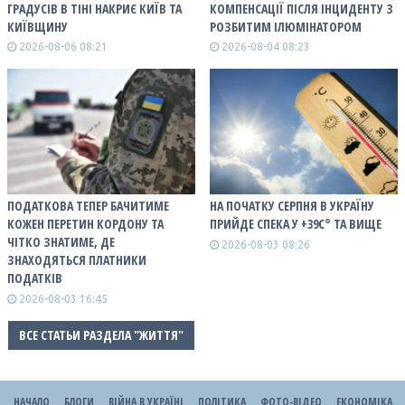
ГРАДУСІВ В ТІНІ НАКРИЄ КИЇВ ТА
КОМПЕНСАЦІЇ ПІСЛЯ ІНЦИДЕНТУ З
КИЇВЩИНУ
РОЗБИТИМ ІЛЮМІНАТОРОМ
2026-08-06 08:21
2026-08-04 08:23
ПОДАТКОВА ТЕПЕР БАЧИТИМЕ
НА ПОЧАТКУ СЕРПНЯ В УКРАЇНУ
КОЖЕН ПЕРЕТИН КОРДОНУ ТА
ПРИЙДЕ СПЕКА У +39С° ТА ВИЩЕ
ЧІТКО ЗНАТИМЕ, ДЕ
2026-08-03 08:26
ЗНАХОДЯТЬСЯ ПЛАТНИКИ
ПОДАТКІВ
2026-08-03 16:45
ВСЕ СТАТЬИ РАЗДЕЛА "ЖИТТЯ"
НАЧАЛО
БЛОГИ
ВІЙНА В УКРАЇНІ
ПОЛІТИКА
ФОТО-ВІДЕО
ЕКОНОМІКА