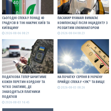
СЬОГОДНІ СПЕКА У ПОНАД 40
ПАСАЖИР RYANAIR ВИМАГАЄ
ГРАДУСІВ В ТІНІ НАКРИЄ КИЇВ ТА
КОМПЕНСАЦІЇ ПІСЛЯ ІНЦИДЕНТУ З
КИЇВЩИНУ
РОЗБИТИМ ІЛЮМІНАТОРОМ
2026-08-06 08:21
2026-08-04 08:23
ПОДАТКОВА ТЕПЕР БАЧИТИМЕ
НА ПОЧАТКУ СЕРПНЯ В УКРАЇНУ
КОЖЕН ПЕРЕТИН КОРДОНУ ТА
ПРИЙДЕ СПЕКА У +39С° ТА ВИЩЕ
ЧІТКО ЗНАТИМЕ, ДЕ
2026-08-03 08:26
ЗНАХОДЯТЬСЯ ПЛАТНИКИ
ПОДАТКІВ
2026-08-03 16:45