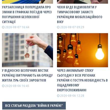
УКРЗАЛІЗНИЦЯ ПОПЕРЕДИЛА ПРО
ЧЕХІЯ БУДЕ ВІДМОВЛЯТИ У
ЗМІНИ В ГРАФІКАХ ПОЇЗДІВ ЧЕРЕЗ
ТИМЧАСОВОМУ ЗАХИСТІ
ПОГІРШЕННЯ БЕЗПЕКОВОЇ
УКРАЇНЦЯМ МОБІЛІЗАЦІЙНОГО
СИТУАЦІЇ
ВІКУ
2026-08-07 16:44
2026-08-07 09:29
У ВІДНОСНО БЕЗПЕЧНИХ МІСТАХ
ЧЕРЕЗ АНОМАЛЬНУ СПЕКУ
УКРАЇНЦІ ВИТРАЧАЮТЬ НА ОРЕНДУ
СЬОГОДНІ У ВСІХ РЕГІОНАХ
ЖИТЛА 75% СВОЇХ ЗАРОБІТКІВ
УКРАЇНИ Є ГОСТРА НЕОБХІДНІСТЬ В
ОЩАДЛИВОМУ
2026-08-06 16:45
ЕНЕРГОСПОЖИВАННІ
2026-08-06 12:28
ВСЕ СТАТЬИ РАЗДЕЛА "ВІЙНА В УКРАЇНІ"