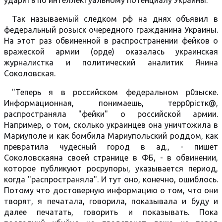
ударить по интеллектуальному потенциалу Украины.
Так называемый следком рф на днях объявил в
федеральный розыск очередного гражданина Украины.
На этот раз обвиненной в распространении фейков о
вражеской армии (орде) оказалась украинская
журналистка и политический аналитик Янина
Соколовская.
"Теперь я в российском федеральном р0зыске.
Информационная, понимаешь, терр0рістк@,
распространяла "фейки" о российской армии.
Например, о том, сколько украинцев она уничтожила в
Мариуполе и как бомбила Мариупольский роддом, как
превратила чудесный город в ад., - пишет
Соколовскаяна своей странице в ФБ, - в обвинении,
которое публикуют росрупоры, указывается период,
когда "распространяла". И тут оно, конечно, ошиблось.
Потому что достоверную информацию о том, что они
творят, я печатала, говорила, показывала и буду и
далее печатать, говорить и показывать. Пока