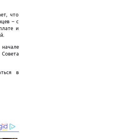
ет, что
цев – с
плате и
й.
 начале
а Совета
аться в