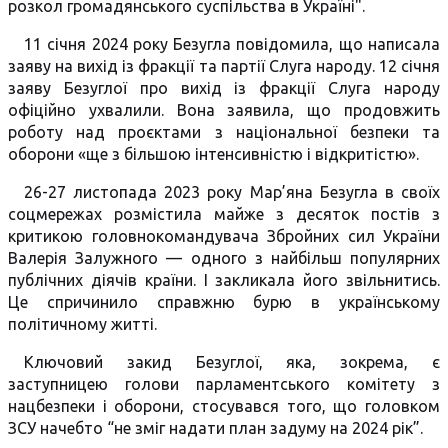
розкол громадянського суспільства в Україні".
11 січня 2024 року Безугла повідомила, що написала
заяву на вихід із фракції та партії Слуга народу. 12 січня
заяву Безуглої про вихід із фракції Слуга народу
офіційно ухвалили. Вона заявила, що продовжить
роботу над проєктами з національної безпеки та
оборони «ще з більшою інтенсивністю і відкритістю».
26-27 листопада 2023 року Мар’яна Безугла в своїх
соцмережах розмістила майже з десяток постів з
критикою головнокомандувача Збройних сил України
Валерія Залужного — одного з найбільш популярних
публічних діячів країни. І закликала його звільнитись.
Це спричинило справжню бурю в українському
політичному житті.
Ключовий закид Безуглої, яка, зокрема, є
заступницею голови парламентського комітету з
нацбезпеки і оборони, стосувався того, що головком
ЗСУ начебто “не зміг надати план задуму на 2024 рік”.