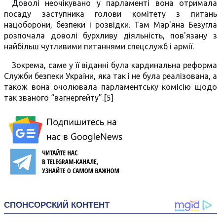
Доволі неочікувано у парламенті вона отримала
посаду заступника голови комітету з питань
нацоборони, безпеки і розвідки. Там Мар'яна Безугла
розпочала доволі бурхливу діяльність, пов'язану з
найбільш чутливими питаннями спецслужб і армії.
Зокрема, саме у її віданні була кардинальна реформа
Служби безпеки України, яка так і не була реалізована, а
також вона очолювала парламентську комісію щодо
так званого “вагнергейту”.[5]