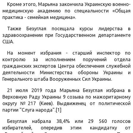
Кроме этого, Марьяна закончила Украинскую военно-
медицинскую академию по специальности «Общая
практика - семейная медицина».
Также Безуглая посещала курсы лидерства в
здравоохранении при Государственном департаменте
США.
На момент избрания - старший инспектор по
контролю за исполнением поручений отдела
гражданских экспертов Центра обеспечения служебной
деятельности Министерства обороны Украины и
Генерального штаба Вооруженных Сил Украины.
21 июля 2019 года Марьяна Безуглая избрана в
Верховную Раду Украины 9 созыва по мажоритарному
округу №217 (Киев). Выдвиженец от политической
партии "Слуга народа".[1]
Безуглая набрала 38,4% или 29 560 голосов
избирателей, опередив этим кандидатку от