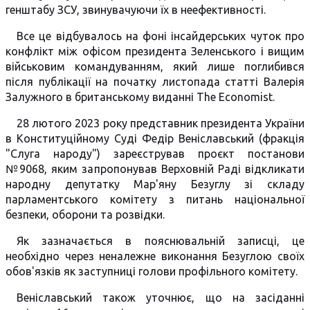
генштабу ЗСУ, звинувачуючи їх в неефективності.
Все це відбувалось на фоні інсайдерських чуток про
конфлікт між офісом президента Зеленського і вищим
військовим командуванням, який лише поглибився
після публікації на початку листопада статті Валерія
Залужного в британському виданні The Economist.
28 лютого 2023 року представник президента України
в Конституційному Суді Федір Веніславський (фракція
"Слуга народу") зареєстрував проєкт постанови
№9068, яким запропонував Верховній Раді відкликати
народну депутатку Мар'яну Безуглу зі складу
парламентського комітету з питань національної
безпеки, оборони та розвідки.
Як зазначається в пояснювальній записці, це
необхідно через неналежне виконання Безуглою своїх
обов'язків як заступниці голови профільного комітету.
Веніславський також уточнює, що на засіданні