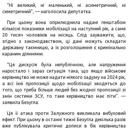
“Ні великий, ні маленький, ні асиметричний, ні
симетричний”, — наголосила депутатка.
При цьому вона оприлюднила надані генштабом
кількісні показники мобілізації на наступний рік, а саме
20 тисяч чоловіків на місяць. Слід зауважити, що,
згідно з законодавством, ці дані можуть складати
державну таємницю, а їх розголошення є кримінально
караним діяннями.
“Ця дискусія була непублічною, але напруження
наростало і зараз ситуація така, що якщо військове
керівництво не може надати ніякого задуму на 2024 рік,
а всі їхні пропозиції щодо мобілізації зводяться до
того, що треба більше людей без жодної пропозиції зі
змін системи ЗСУ, то таке керівництво має піти”. —
заявила Безугла.
Ця її атака проти Залужного викликала вибуховий
ефект. При цьому в останні тижні Безугла декілька разів
вже публікувала критичні дописи в бік керівництва