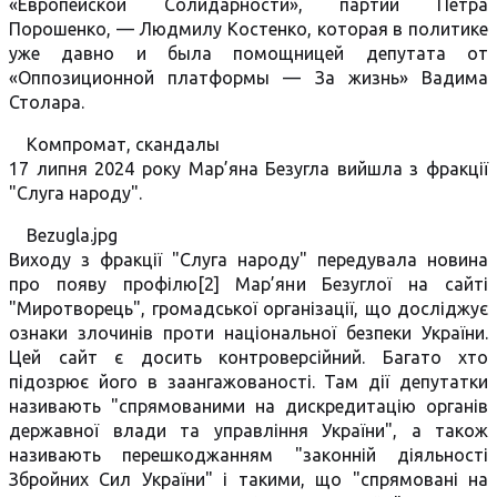
«Европейской Солидарности», партии Петра
Порошенко, — Людмилу Костенко, которая в политике
уже давно и была помощницей депутата от
«Оппозиционной платформы — За жизнь» Вадима
Столара.
Компромат, скандалы
17 липня 2024 року Мар’яна Безугла вийшла з фракції
"Слуга народу".
Bezugla.jpg
Виходу з фракції "Слуга народу" передувала новина
про появу профілю[2] Мар’яни Безуглої на сайті
"Миротворець", громадської організації, що досліджує
ознаки злочинів проти національної безпеки України.
Цей сайт є досить контроверсійний. Багато хто
підозрює його в заангажованості. Там дії депутатки
називають "спрямованими на дискредитацію органів
державної влади та управління України", а також
називають перешкоджанням "законній діяльності
Збройних Сил України" і такими, що "спрямовані на