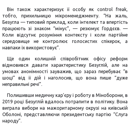
Він також характеризує її особу як control freak,
тобто, прихильницю мікроменеджменту. “На жаль,
Безугла — типовий приклад, коли інтелект та впертість
працюють зі знаком “мінус”, — резюмує Гордєєв. —
Коли відсутнє розуміння контексту і коли партійне
середовище не контролює голосистих спікерок, а
навпаки їх використовує”.
Ще один колишній співробітник офісу реформ
відмовився давати характеристику Безуглій, але на
умовах анонімності зауважив, що зараз перебуває “в
шоці” від її дій і наголосив, що вона пише “дуже
неправильні речі”.
Полишивши медичну кар'єру і роботу в Міноборони, в
2019 році Безуглій вдалось потрапити в політику. Вона
виграла вибори на мажоритарному окрузі на київській
Оболоні, представляючи президентську партію “Слуга
народу”.