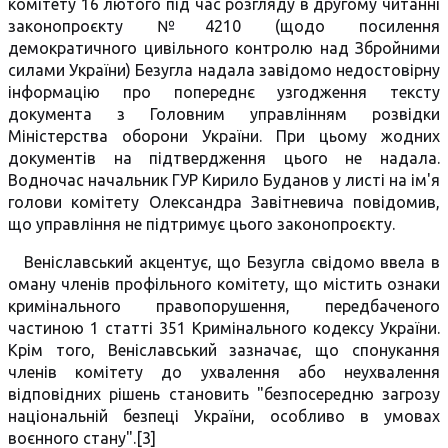
комітету 16 лютого під час розгляду в другому читанні
законопроєкту №4210 (щодо посилення
демократичного цивільного контролю над Збройними
силами України) Безугла надала завідомо недостовірну
інформацію про попереднє узгодження тексту
документа з Головним управлінням розвідки
Міністерства оборони України. При цьому жодних
документів на підтвердження цього не надала.
Водночас начальник ГУР Кирило Буданов у листі на ім'я
голови комітету Олександра Завітневича повідомив,
що управління не підтримує цього законопроєкту.
Веніславський акцентує, що Безугла свідомо ввела в
оману членів профільного комітету, що містить ознаки
кримінального правопорушення, передбаченого
частиною 1 статті 351 Кримінального кодексу України.
Крім того, Веніславський зазначає, що спонукання
членів комітету до ухвалення або неухвалення
відповідних рішень становить "безпосередню загрозу
національній безпеці України, особливо в умовах
воєнного стану".[3]