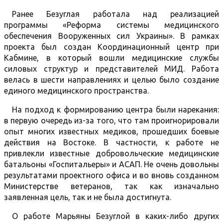
Ранее Безуглая работала над реализацией
программы «Реформа системы медицинского
обеспечения Вооруженных сил Украины». В рамках
проекта был создан Координационный центр при
Кабмине, в который вошли медицинские службы
силовых структур и представителей МИД. Работа
велась в шести направлениях и целью было создание
единого медицинского пространства.
На подход к формированию центра были нарекания:
в первую очередь из-за того, что там проигнорировали
опыт многих известных медиков, прошедших боевые
действия на Востоке. В частности, к работе не
привлекли известные добровольческие медицинские
батальоны «Госпитальеры» и АСАП. Не очень довольны
результатами проектного офиса и во вновь созданном
Министерстве ветеранов, так как изначально
заявленная цель, так и не была достигнута.
О работе Марьяны Безуглой в каких-либо других