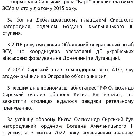
Сформована Сирським група "Барс" прикривала вихід
ЗСУ з міста у лютому 2015 року.
За бої на Дебальцевському плацдармі Сирського
нагородили орденом Богдана Хмельницького ІІІ
ступеня.
З 2016 року очолював Об'єднаний оперативний штаб
ЗСУ, що координував оперативні дії українських
військових формувань на Донеччині та Луганщині.
У 2017 Сирський став командиром всієї АТО, яку
згодом змінили на Операцію об'єднаних сил.
З перших днів повномасштабної агресії РФ Олександр
Сирський очолив оборону Києва. Він вважає, що
захистити столицю вдалося завдяки ретельному
плануванню.
За успішну оборону Києва Олександр Сирський був
нагороджений орденом Богдана Хмельницького II
ступеня, а 5 квітня 2022 року відзначений званням