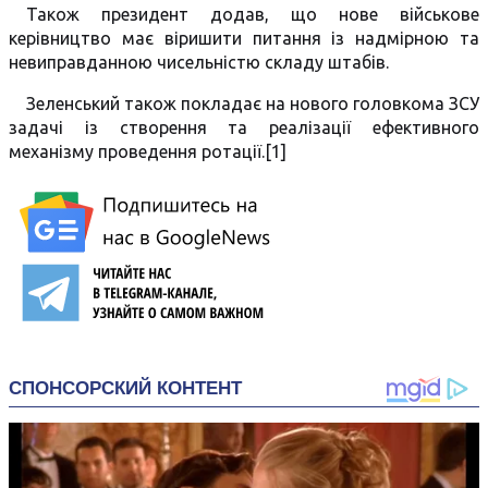
Також президент додав, що нове військове
керівництво має віришити питання із надмірною та
невиправданною чисельністю складу штабів.
Зеленський також покладає на нового головкома ЗСУ
задачі із створення та реалізації ефективного
механізму проведення ротації.[1]