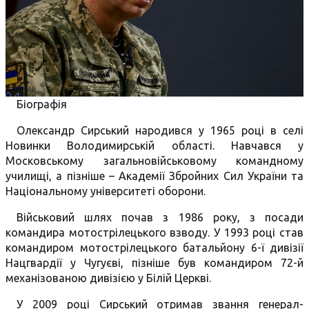
Біографія
Олександр Сирський народився у 1965 році в селі
Новинки Володимирській області. Навчався у
Московському загальновійськовому командному
училищі, а пізніше – Академії Збройних Сил України та
Національному університеті оборони.
Військовий шлях почав з 1986 року, з посади
командира мотострілецького взводу. У 1993 році став
командиром мотострілецького батальйону 6-ї дивізії
Нацгвардії у Чугуєві, пізніше був командиром 72-й
механізованою дивізією у Білій Церкві.
У 2009 році Сирський отримав звання генерал-