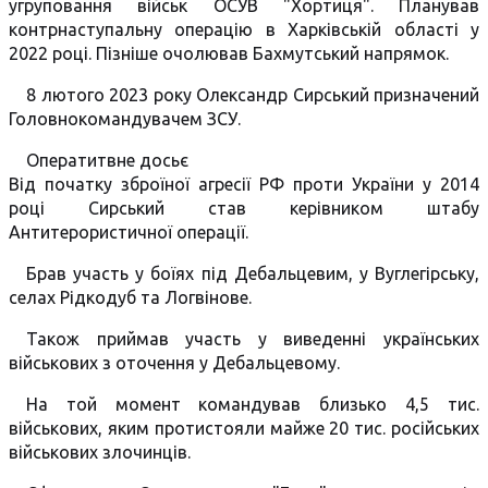
угруповання військ ОСУВ "Хортиця". Планував
контрнаступальну операцію в Харківській області у
2022 році. Пізніше очолював Бахмутський напрямок.
8 лютого 2023 року Олександр Сирський призначений
Головнокомандувачем ЗСУ.
Оператитвне досьє
Від початку зброїної агресії РФ проти України у 2014
році Сирський став керівником штабу
Антитерористичної операції.
Брав участь у боїях під Дебальцевим, у Вуглегірську,
селах Рідкодуб та Логвінове.
Також приймав участь у виведенні українських
військових з оточення у Дебальцевому.
На той момент командував близько 4,5 тис.
військових, яким протистояли майже 20 тис. російських
військових злочинців.