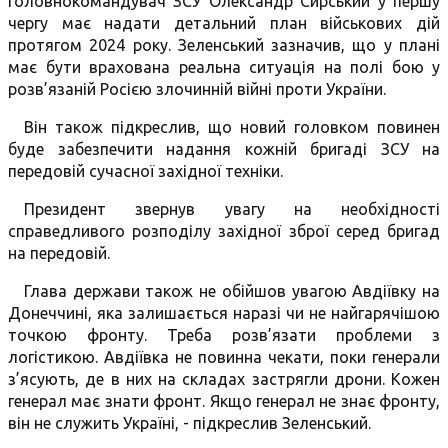
головнокомандувач ЗСУ Олександр Сирський у першу
чергу має надати детальний план військових дій
протягом 2024 року. Зеленський зазначив, що у плані
має бути врахована реальна ситуація на полі бою у
розв’язаній Росією злочинній війні проти України.
Він також підкреслив, що новий головком повинен
буде забезпечити надання кожній бригаді ЗСУ на
передовій сучасної західної техніки.
Президент звернув увагу на необхідності
справедливого розподілу західної зброї серед бригад
на передовій.
Глава держави також не обійшов увагою Авдіївку на
Донеччині, яка залишається наразі чи не найгарячішою
точкою фронту. Треба розв’язати проблеми з
логістикою. Авдіївка не повинна чекати, поки генерали
з’ясують, де в них на складах застрягли дрони. Кожен
генерал має знати фронт. Якщо генерал не знає фронту,
він не служить Україні, - підкреслив Зеленський.