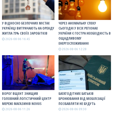
У ВІДНОСНО БЕЗПЕЧНИХ МІСТАХ
ЧЕРЕЗ АНОМАЛЬНУ СПЕКУ
УКРАЇНЦІ ВИТРАЧАЮТЬ НА ОРЕНДУ
СЬОГОДНІ У ВСІХ РЕГІОНАХ
ЖИТЛА 75% СВОЇХ ЗАРОБІТКІВ
УКРАЇНИ Є ГОСТРА НЕОБХІДНІСТЬ В
ОЩАДЛИВОМУ
2026-08-06 16:45
ЕНЕРГОСПОЖИВАННІ
2026-08-06 12:28
ВОРОГ ВЩЕНТ ЗНИЩИВ
БАГАТОДІТНИХ БАТЬКІВ
ГОЛОВНИЙ ЛОГІСТИЧНИЙ ЦЕНТР
БРОНЮВАННЯ ВІД МОБІЛІЗАЦІЇ
МЕРЕЖІ МАГАЗИНІВ NOVUS
ПОЗБАВЛЯТИ НЕ БУДУТЬ
2026-08-06 11:26
2026-08-06 09:30