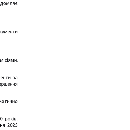
ідомляє
кументи
місіями.
менти за
ершення
матично
0 років,
вня 2025