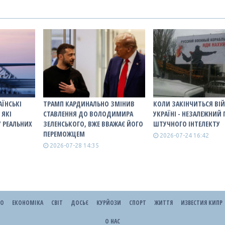
АЇНСЬКІ
ТРАМП КАРДИНАЛЬНО ЗМІНИВ
КОЛИ ЗАКІНЧИТЬСЯ ВІЙ
 ЯКІ
СТАВЛЕННЯ ДО ВОЛОДИМИРА
УКРАЇНІ - НЕЗАЛЕЖНИЙ
У РЕАЛЬНИХ
ЗЕЛЕНСЬКОГО, ВЖЕ ВВАЖАЄ ЙОГО
ШТУЧНОГО ІНТЕЛЕКТУ
ПЕРЕМОЖЦЕМ
2026-07-24 16:42
2026-07-28 14:35
ЕО
ЕКОНОМІКА
СВІТ
ДОСЬЄ
КУРЙОЗИ
СПОРТ
ЖИТТЯ
ИЗВЕСТИЯ КИПР
О НАС