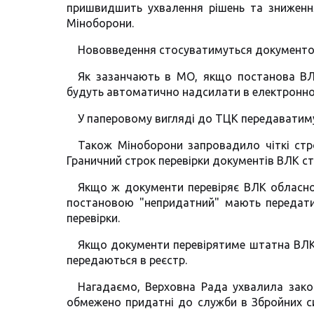
пришвидшить ухвалення рішень та зниженн
Міноборони.
Нововведення стосуватимуться документооб
Як зазанчають в МО, якщо постанова ВЛ
будуть автоматично надсилати в електронном
У паперовому вигляді до ТЦК передаватиму
Також Міноборони запровадило чіткі стро
Граничний строк перевірки документів ВЛК ст
Якщо ж документи перевіряє ВЛК обласног
постановою "непридатний" мають передати
перевірки.
Якщо документи перевірятиме штатна ВЛК
передаються в реєстр.
Нагадаємо, Верховна Рада ухвалила закон
обмежено придатні до служби в Збройних с