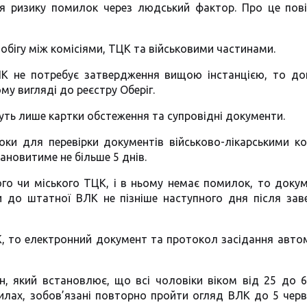
я ризику помилок через людський фактор. Про це пов
ігу між комісіями, ТЦК та військовими частинами.
К не потребує затвердження вищою інстанцією, то до
у вигляді до реєстру Оберіг.
ть лише картки обстеження та супровідні документи.
ки для перевірки документів військово-лікарськими ко
ановитиме не більше 5 днів.
о чи міського ТЦК, і в ньому немає помилок, то доку
 до штатної ВЛК не пізніше наступного дня після зав
, то електронний документ та протокол засідання авто
, який встановлює, що всі чоловіки віком від 25 до 6
илах, зобов’язані повторно пройти огляд ВЛК до 5 чер