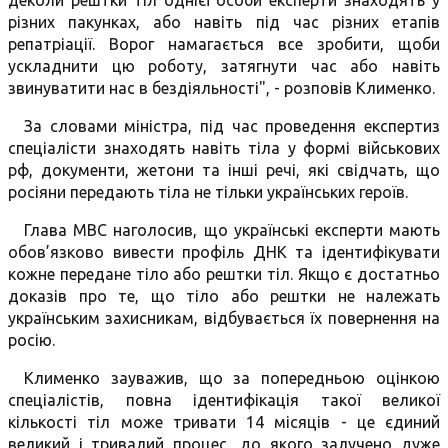
деколи рештки тіл однієї особи експерти знаходять у
різних пакунках, або навіть під час різних етапів
репатріації. Ворог намагається все зробити, щоби
ускладнити цю роботу, затягнути час або навіть
звинуватити нас в бездіяльності", - розповів Клименко.
За словами міністра, під час проведення експертиз
спеціалісти знаходять навіть тіла у формі військових
рф, документи, жетони та інші речі, які свідчать, що
росіяни передають тіла не тільки українських героїв.
Глава МВС наголосив, що українські експерти мають
обов’язково вивести профіль ДНК та ідентифікувати
кожне передане тіло або рештки тіл. Якщо є достатньо
доказів про те, що тіло або рештки не належать
українським захисникам, відбувається їх повернення на
росію.
Клименко зауважив, що за попередньою оцінкою
спеціалістів, повна ідентифікація такої великої
кількості тіл може тривати 14 місяців - це єдиний
великий і тривалий процес, до якого залучено дуже