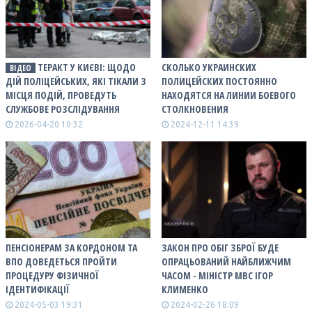
ТЕРАКТ У КИЄВІ: ЩОДО
СКОЛЬКО УКРАИНСКИХ
ВІДЕО
ДІЙ ПОЛІЦЕЙСЬКИХ, ЯКІ ТІКАЛИ З
ПОЛИЦЕЙСКИХ ПОСТОЯННО
МІСЦЯ ПОДІЙ, ПРОВЕДУТЬ
НАХОДЯТСЯ НА ЛИНИИ БОЕВОГО
СЛУЖБОВЕ РОЗСЛІДУВАННЯ
СТОЛКНОВЕНИЯ
2026-04-20 10:32
2024-12-11 14:39
ПЕНСІОНЕРАМ ЗА КОРДОНОМ ТА
ЗАКОН ПРО ОБІГ ЗБРОЇ БУДЕ
ВПО ДОВЕДЕТЬСЯ ПРОЙТИ
ОПРАЦЬОВАНИЙ НАЙБЛИЖЧИМ
ПРОЦЕДУРУ ФІЗИЧНОЇ
ЧАСОМ - МІНІСТР МВС ІГОР
ІДЕНТИФІКАЦІЇ
КЛИМЕНКО
2024-05-03 19:31
2024-02-26 18:09