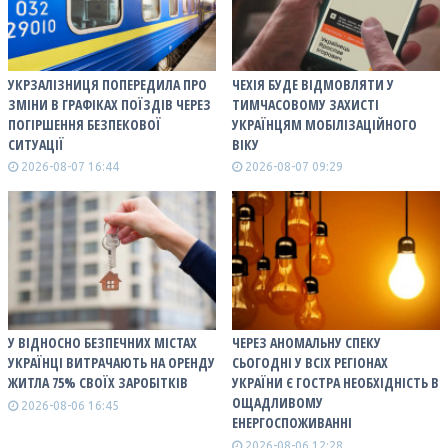
УКРЗАЛІЗНИЦЯ ПОПЕРЕДИЛА ПРО
ЧЕХІЯ БУДЕ ВІДМОВЛЯТИ У
ЗМІНИ В ГРАФІКАХ ПОЇЗДІВ ЧЕРЕЗ
ТИМЧАСОВОМУ ЗАХИСТІ
ПОГІРШЕННЯ БЕЗПЕКОВОЇ
УКРАЇНЦЯМ МОБІЛІЗАЦІЙНОГО
СИТУАЦІЇ
ВІКУ
2026-08-07 16:44
2026-08-07 09:29
У ВІДНОСНО БЕЗПЕЧНИХ МІСТАХ
ЧЕРЕЗ АНОМАЛЬНУ СПЕКУ
УКРАЇНЦІ ВИТРАЧАЮТЬ НА ОРЕНДУ
СЬОГОДНІ У ВСІХ РЕГІОНАХ
ЖИТЛА 75% СВОЇХ ЗАРОБІТКІВ
УКРАЇНИ Є ГОСТРА НЕОБХІДНІСТЬ В
ОЩАДЛИВОМУ
2026-08-06 16:45
ЕНЕРГОСПОЖИВАННІ
2026-08-06 12:28