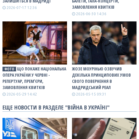
ЗАЛИШИТЬСЯ В МАДРИДІ
БАЛЕТИ, ГАЛА-КОНЦЕРТИ,
ЗАМОВЛЕННЯ КВИТКІВ
2026-07-17 12:36
2026-06-30 14:36
ЩО ПОКАЖЕ НАЦІОНАЛЬНА
ЖОЗЕ МОУРІНЬЮ ОЗВУЧИВ
ФОТО
ОПЕРА УКРАЇНИ У ЧЕРВНІ -
ДЕКІЛЬКА ПРИНЦИПОВИХ УМОВ
РЕПЕРТУАР, ПРЕМʼЄРИ,
СВОГО ПОВЕРНЕННЯ В
ЗАМОВЛЕННЯ КВИТКІВ
МАДРИДСЬКИЙ РЕАЛ
2026-05-29 14:42
2026-05-15 09:31
ЕЩЕ НОВОСТИ В РАЗДЕЛЕ "ВІЙНА В УКРАЇНІ"