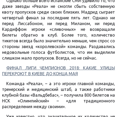
Однако больше всего испанские СМИ удивило то, что
даже звезды «Реала» не смогли сбыть собственную
квоту пропусков среди своих близких. Мадрид сыграет
четвертый финал за последние пять лет. Однако ни
перед Лиссабоном, ни перед Миланом, ни перед
Кардиффом игроки «сливочных» не возвращали
билеты обратно в клуб. Более того, количество
тикетов всегда было значительно меньше, чем спрос со
стороны звезд «королевской» команды. Раздавались
недовольные голоса футболистов, что им выделили
слишком мало пропусков. Всегда, но не сейчас.
ФИНАЛ ЛИГИ ЧЕМПИОНОВ 2018: КАКИЕ УЛИЦЫ
ПЕРЕКРОЮТ В КИЕВЕ ДО КОНЦА МАЯ
Команда «Реала», – а это игроки главной команды,
тренерский и медицинский штаб, а также работники
клубной базы «Вальдбебас», – получила 800 билетов на
НСК «Олимпийский» – «для традиционного
распределения между своими».
Уже известно, что значительное их количество не