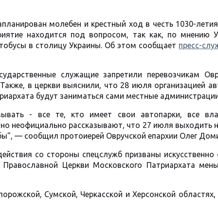
апланирован молебен и крестный ход в честь 1030-лети
риятие находится под вопросом, так как, по мнению 
тобусы в столицу Украины. Об этом сообщает
пресс-слу
сударственные служащие запретили перевозчикам Овр
 Также, в церкви выяснили, что 28 июля организацией а
триархата будут заниматься сами местные администрации
зывать - все те, кто имеет свои автопарки, все вл
 но неофициально рассказывают, что 27 июля выходить 
бы", — сообщил протоиерей Овручской епархии Олег Доми
ействия со стороны спецслужб призваны искусственно 
й Православной Церкви Московского Патриархата мень
орожской, Сумской, Черкасской и Херсонской областях,