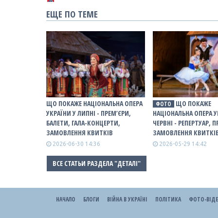
ЕЩЕ ПО ТЕМЕ
ЩО ПОКАЖЕ НАЦІОНАЛЬНА ОПЕРА
ЩО ПОКАЖЕ
ФОТО
УКРАЇНИ У ЛИПНІ - ПРЕМ’ЄРИ,
НАЦІОНАЛЬНА ОПЕРА У
БАЛЕТИ, ГАЛА-КОНЦЕРТИ,
ЧЕРВНІ - РЕПЕРТУАР, П
ЗАМОВЛЕННЯ КВИТКІВ
ЗАМОВЛЕННЯ КВИТКІ
2026-06-30 14:36
2026-05-29 14:42
ВСЕ СТАТЬИ РАЗДЕЛА "ДЕТАЛІ"
НАЧАЛО
БЛОГИ
ВІЙНА В УКРАЇНІ
ПОЛІТИКА
ФОТО-ВІД