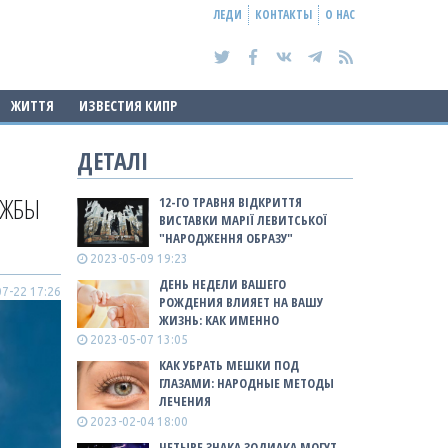
ЛЕДИ
КОНТАКТЫ
О НАС
ЖИТТЯ
ИЗВЕСТИЯ КИПР
ДЕТАЛІ
УЖБЫ
12-ГО ТРАВНЯ ВІДКРИТТЯ
ВИСТАВКИ МАРІЇ ЛЕВИТСЬКОЇ
"НАРОДЖЕННЯ ОБРАЗУ"
2023-05-09 19:23
ДЕНЬ НЕДЕЛИ ВАШЕГО
7-22 17:26
РОЖДЕНИЯ ВЛИЯЕТ НА ВАШУ
ЖИЗНЬ: КАК ИМЕННО
2023-05-07 13:05
КАК УБРАТЬ МЕШКИ ПОД
ГЛАЗАМИ: НАРОДНЫЕ МЕТОДЫ
ЛЕЧЕНИЯ
2023-02-04 18:00
ЧЕТЫРЕ ЗНАКА ЗОДИАКА МОГУТ