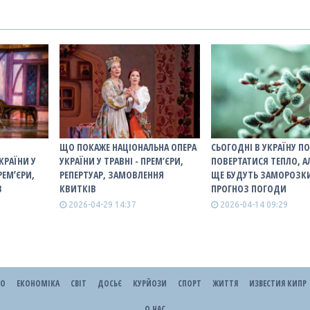
ЩО ПОКАЖЕ НАЦІОНАЛЬНА ОПЕРА
СЬОГОДНІ В УКРАЇНУ П
КРАЇНИ У
УКРАЇНИ У ТРАВНІ - ПРЕМ’ЄРИ,
ПОВЕРТАТИСЯ ТЕПЛО, А
РЕМʼЄРИ,
РЕПЕРТУАР, ЗАМОВЛЕННЯ
ЩЕ БУДУТЬ ЗАМОРОЗКИ
В
КВИТКІВ
ПРОГНОЗ ПОГОДИ
2026-04-29 14:37
2026-04-14 09:29
ЕО
ЕКОНОМІКА
СВІТ
ДОСЬЄ
КУРЙОЗИ
СПОРТ
ЖИТТЯ
ИЗВЕСТИЯ КИПР
О НАС