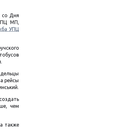
я со Дня
УПЦ МП,
жба УПЦ
учского
втобусов
.
адельцы
на рейсы
нський.
создать
ше, чем
 а также