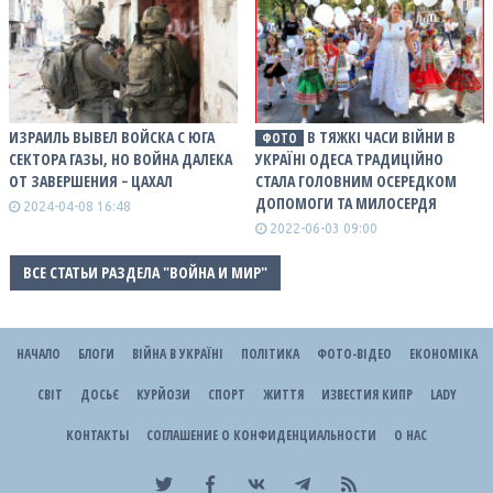
ИЗРАИЛЬ ВЫВЕЛ ВОЙСКА С ЮГА
В ТЯЖКІ ЧАСИ ВІЙНИ В
ФОТО
СЕКТОРА ГАЗЫ, НО ВОЙНА ДАЛЕКА
УКРАЇНІ ОДЕСА ТРАДИЦІЙНО
ОТ ЗАВЕРШЕНИЯ − ЦАХАЛ
СТАЛА ГОЛОВНИМ ОСЕРЕДКОМ
ДОПОМОГИ ТА МИЛОСЕРДЯ
2024-04-08 16:48
2022-06-03 09:00
ВСЕ СТАТЬИ РАЗДЕЛА "ВОЙНА И МИР"
НАЧАЛО
БЛОГИ
ВІЙНА В УКРАЇНІ
ПОЛІТИКА
ФОТО-ВІДЕО
ЕКОНОМІКА
СВІТ
ДОСЬЄ
КУРЙОЗИ
СПОРТ
ЖИТТЯ
ИЗВЕСТИЯ КИПР
LADY
КОНТАКТЫ
СОГЛАШЕНИЕ О КОНФИДЕНЦИАЛЬНОСТИ
О НАС