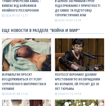
ТРАМП ПРИГРОЗИВ ХАМАС -
В БЕРЛІНІ ЗАТРИМАЛИ ГРУПУ
ВИМГАЄ ВІД БОЙОВИКІВ
ПІДОЗРЮВАНИХ У ПРИЧЕТНОСТІ
НЕГАЙНОГО РОЗЗБРОЄННЯ
ДО ХАМАС ТА ПІДГОТОВЦІ
ТЕРОРИСТИЧНИХ АТАК
2026-01-07 12:37
2025-10-03 12:29
ЕЩЕ НОВОСТИ В РАЗДЕЛЕ "ВОЙНА И МИР"
ИЗРАИЛЬТЯН ПРОСЯТ
ПОЭТЕССУ ВЕРОНИКУ ДОЛИНУ
ВОЗДЕРЖИВАТЬСЯ ОТ УСЛУГ
АРЕСТОВАЛИ ПО ВОЗВРАЩЕНИИ
СУРРОГАТНОГО МАТЕРИНСТВА В
ИЗ ИЗРАИЛЯ, ЕЙ ГРОЗИТ ДО 20
УКРАИНЕ
ЛЕТ ТЮРЬМЫ
2026-01-08 11:02
2024-11-15 19:18