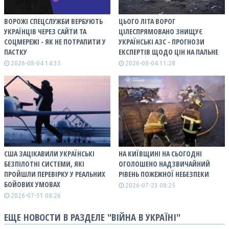
ВОРОЖІ СПЕЦСЛУЖБИ ВЕРБУЮТЬ
ЦЬОГО ЛІТА ВОРОГ
УКРАЇНЦІВ ЧЕРЕЗ САЙТИ ТА
ЦІЛЕСПРЯМОВАНО ЗНИЩУЄ
СОЦМЕРЕЖІ - ЯК НЕ ПОТРАПИТИ У
УКРАЇНСЬКІ АЗС - ПРОГНОЗИ
ПАСТКУ
ЕКСПЕРТІВ ЩОДО ЦІН НА ПАЛЬНЕ
2026-08-04 14:35
2026-08-04 11:28
США ЗАЦІКАВИЛИ УКРАЇНСЬКІ
НА КИЇВЩИНІ НА СЬОГОДНІ
БЕЗПІЛОТНІ СИСТЕМИ, ЯКІ
ОГОЛОШЕНО НАДЗВИЧАЙНИЙ
ПРОЙШЛИ ПЕРЕВІРКУ У РЕАЛЬНИХ
РІВЕНЬ ПОЖЕЖНОЇ НЕБЕЗПЕКИ
БОЙОВИХ УМОВАХ
2026-07-23 08:25
2026-07-31 08:26
ЕЩЕ НОВОСТИ В РАЗДЕЛЕ "ВІЙНА В УКРАЇНІ"