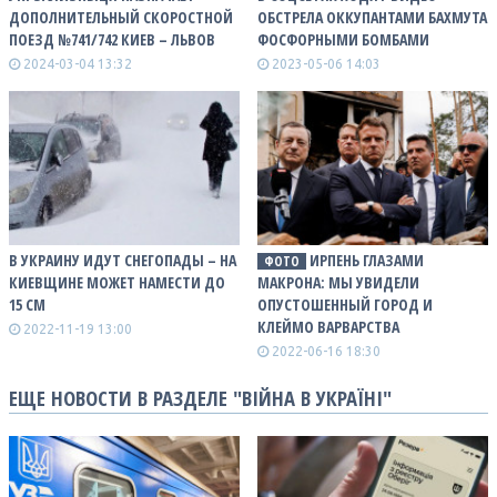
ДОПОЛНИТЕЛЬНЫЙ СКОРОСТНОЙ
ОБСТРЕЛА ОККУПАНТАМИ БАХМУТА
ПОЕЗД №741/742 КИЕВ – ЛЬВОВ
ФОСФОРНЫМИ БОМБАМИ
2024-03-04 13:32
2023-05-06 14:03
В УКРАИНУ ИДУТ СНЕГОПАДЫ – НА
ИРПЕНЬ ГЛАЗАМИ
ФОТО
КИЕВЩИНЕ МОЖЕТ НАМЕСТИ ДО
МАКРОНА: МЫ УВИДЕЛИ
15 СМ
ОПУСТОШЕННЫЙ ГОРОД И
КЛЕЙМО ВАРВАРСТВА
2022-11-19 13:00
2022-06-16 18:30
ЕЩЕ НОВОСТИ В РАЗДЕЛЕ "ВІЙНА В УКРАЇНІ"