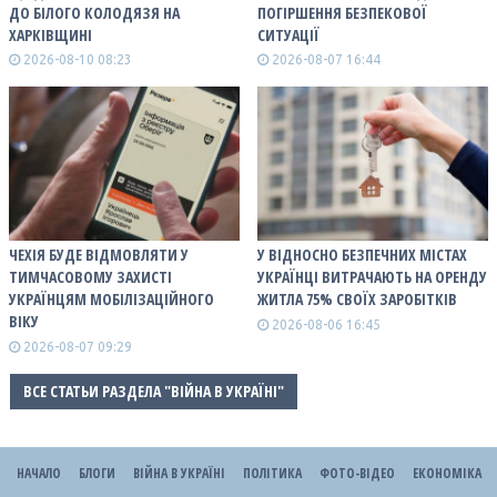
ДО БІЛОГО КОЛОДЯЗЯ НА
ПОГІРШЕННЯ БЕЗПЕКОВОЇ
ХАРКІВЩИНІ
СИТУАЦІЇ
2026-08-10 08:23
2026-08-07 16:44
ЧЕХІЯ БУДЕ ВІДМОВЛЯТИ У
У ВІДНОСНО БЕЗПЕЧНИХ МІСТАХ
ТИМЧАСОВОМУ ЗАХИСТІ
УКРАЇНЦІ ВИТРАЧАЮТЬ НА ОРЕНДУ
УКРАЇНЦЯМ МОБІЛІЗАЦІЙНОГО
ЖИТЛА 75% СВОЇХ ЗАРОБІТКІВ
ВІКУ
2026-08-06 16:45
2026-08-07 09:29
ВСЕ СТАТЬИ РАЗДЕЛА "ВІЙНА В УКРАЇНІ"
НАЧАЛО
БЛОГИ
ВІЙНА В УКРАЇНІ
ПОЛІТИКА
ФОТО-ВІДЕО
ЕКОНОМІКА