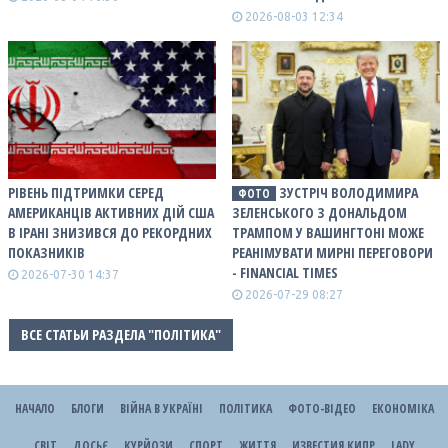
2026-08-03 12:34
РІВЕНЬ ПІДТРИМКИ СЕРЕД
ЗУСТРІЧ ВОЛОДИМИРА
ФОТО
АМЕРИКАНЦІВ АКТИВНИХ ДІЙ США
ЗЕЛЕНСЬКОГО З ДОНАЛЬДОМ
В ІРАНІ ЗНИЗИВСЯ ДО РЕКОРДНИХ
ТРАМПОМ У ВАШИНГТОНІ МОЖЕ
ПОКАЗНИКІВ
РЕАНІМУВАТИ МИРНІ ПЕРЕГОВОРИ
- FINANCIAL TIMES
2026-07-30 14:37
2026-07-29 08:27
ВСЕ СТАТЬИ РАЗДЕЛА "ПОЛІТИКА"
НАЧАЛО
БЛОГИ
ВІЙНА В УКРАЇНІ
ПОЛІТИКА
ФОТО-ВІДЕО
ЕКОНОМІКА
СВІТ
ДОСЬЄ
КУРЙОЗИ
СПОРТ
ЖИТТЯ
ИЗВЕСТИЯ КИПР
LADY