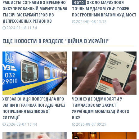
РАШИСТЫ СОГНАЛИ ВО ВРЕМЕННО
ОКОЛО МАРИУПОЛЯ
ФОТО
ОККУПИРОВАННЫЙ МАРИУПОЛЬ 50
ТОЧНЫМ УДАРОМ УНИЧТОЖЕН
ТЫСЯЧ ГАСТАРБАЙТЕРОВ ИЗ
ПОСТРОЕННЫЙ ВРАГОМ Ж/Д МОСТ
ДЕПРЕССИВНЫХ РЕГИОНОВ
2024-01-08 13:32
2024-01-18 11:34
ЕЩЕ НОВОСТИ В РАЗДЕЛЕ "ВІЙНА В УКРАЇНІ"
УКРЗАЛІЗНИЦЯ ПОПЕРЕДИЛА ПРО
ЧЕХІЯ БУДЕ ВІДМОВЛЯТИ У
ЗМІНИ В ГРАФІКАХ ПОЇЗДІВ ЧЕРЕЗ
ТИМЧАСОВОМУ ЗАХИСТІ
ПОГІРШЕННЯ БЕЗПЕКОВОЇ
УКРАЇНЦЯМ МОБІЛІЗАЦІЙНОГО
СИТУАЦІЇ
ВІКУ
2026-08-07 16:44
2026-08-07 09:29