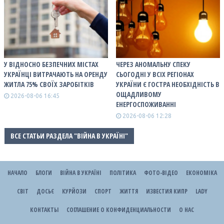
У ВІДНОСНО БЕЗПЕЧНИХ МІСТАХ
ЧЕРЕЗ АНОМАЛЬНУ СПЕКУ
УКРАЇНЦІ ВИТРАЧАЮТЬ НА ОРЕНДУ
СЬОГОДНІ У ВСІХ РЕГІОНАХ
ЖИТЛА 75% СВОЇХ ЗАРОБІТКІВ
УКРАЇНИ Є ГОСТРА НЕОБХІДНІСТЬ В
ОЩАДЛИВОМУ
2026-08-06 16:45
ЕНЕРГОСПОЖИВАННІ
2026-08-06 12:28
ВСЕ СТАТЬИ РАЗДЕЛА "ВІЙНА В УКРАЇНІ"
НАЧАЛО
БЛОГИ
ВІЙНА В УКРАЇНІ
ПОЛІТИКА
ФОТО-ВІДЕО
ЕКОНОМІКА
СВІТ
ДОСЬЄ
КУРЙОЗИ
СПОРТ
ЖИТТЯ
ИЗВЕСТИЯ КИПР
LADY
КОНТАКТЫ
СОГЛАШЕНИЕ О КОНФИДЕНЦИАЛЬНОСТИ
О НАС