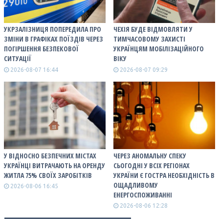
УКРЗАЛІЗНИЦЯ ПОПЕРЕДИЛА ПРО
ЧЕХІЯ БУДЕ ВІДМОВЛЯТИ У
ЗМІНИ В ГРАФІКАХ ПОЇЗДІВ ЧЕРЕЗ
ТИМЧАСОВОМУ ЗАХИСТІ
ПОГІРШЕННЯ БЕЗПЕКОВОЇ
УКРАЇНЦЯМ МОБІЛІЗАЦІЙНОГО
СИТУАЦІЇ
ВІКУ
2026-08-07 16:44
2026-08-07 09:29
У ВІДНОСНО БЕЗПЕЧНИХ МІСТАХ
ЧЕРЕЗ АНОМАЛЬНУ СПЕКУ
УКРАЇНЦІ ВИТРАЧАЮТЬ НА ОРЕНДУ
СЬОГОДНІ У ВСІХ РЕГІОНАХ
ЖИТЛА 75% СВОЇХ ЗАРОБІТКІВ
УКРАЇНИ Є ГОСТРА НЕОБХІДНІСТЬ В
ОЩАДЛИВОМУ
2026-08-06 16:45
ЕНЕРГОСПОЖИВАННІ
2026-08-06 12:28