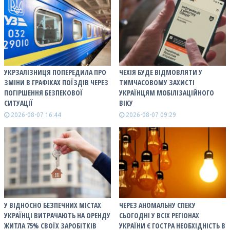
УКРЗАЛІЗНИЦЯ ПОПЕРЕДИЛА ПРО
ЧЕХІЯ БУДЕ ВІДМОВЛЯТИ У
ЗМІНИ В ГРАФІКАХ ПОЇЗДІВ ЧЕРЕЗ
ТИМЧАСОВОМУ ЗАХИСТІ
ПОГІРШЕННЯ БЕЗПЕКОВОЇ
УКРАЇНЦЯМ МОБІЛІЗАЦІЙНОГО
СИТУАЦІЇ
ВІКУ
2026-08-07 16:44
2026-08-07 09:29
У ВІДНОСНО БЕЗПЕЧНИХ МІСТАХ
ЧЕРЕЗ АНОМАЛЬНУ СПЕКУ
УКРАЇНЦІ ВИТРАЧАЮТЬ НА ОРЕНДУ
СЬОГОДНІ У ВСІХ РЕГІОНАХ
ЖИТЛА 75% СВОЇХ ЗАРОБІТКІВ
УКРАЇНИ Є ГОСТРА НЕОБХІДНІСТЬ В