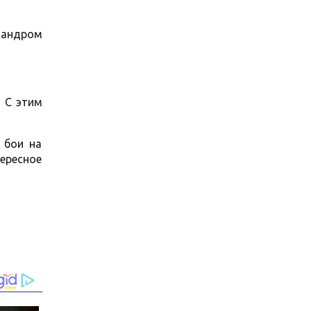
сандром
! С этим
 бои на
ересное