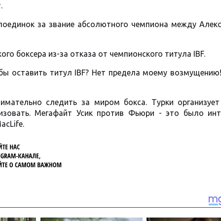
.
 поединок за звание абсолютного чемпиона между Алек
ого боксера из-за отказа от чемпионского титула IBF.
обы оставить титул IBF? Нет предела моему возмущению
имательно следить за миром бокса. Турки организует
низовать. Мегафайт Усик против Фьюри - это было инт
acLife.