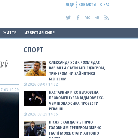
ЛЕДИ
КОНТАКТЫ
О НАС
ЖИТТЯ
ИЗВЕСТИЯ КИПР
СПОРТ
КИЙ
ОЛЕКСАНДР УСИК РОЗГЛЯДАЄ
ВАРІАНТИ СТАТИ МЕНЕДЖЕРОМ,
ТРЕНЕРОМ ЧИ ЗАЙНЯТИСЯ
БІЗНЕСОМ
2026-08-07 14:32
7-03 10:29
НАСТАВНИК РІКО ВЕРХОВЕНА,
ПРОКОМЕНТУВАВ ВІДМОВУ ЕКС-
ЧЕМПІОНА УСИКА ПРОВЕСТИ
РЕВАНШ
2026-07-29 14:36
ПІСЛЯ СКАНДАЛУ З ПІРЛО
ГОЛОВНИМ ТРЕНЕРОМ ЗБІРНОЇ
ІТАЛІЇ МОЖЕ СТАТИ АНТОНІО