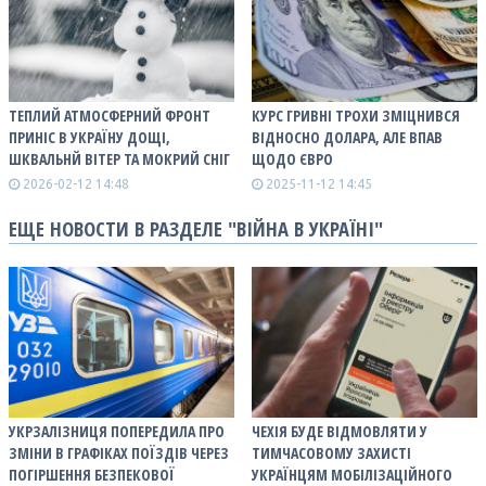
ТЕПЛИЙ АТМОСФЕРНИЙ ФРОНТ
КУРС ГРИВНІ ТРОХИ ЗМІЦНИВСЯ
ПРИНІС В УКРАЇНУ ДОЩІ,
ВІДНОСНО ДОЛАРА, АЛЕ ВПАВ
ШКВАЛЬНЙ ВІТЕР ТА МОКРИЙ СНІГ
ЩОДО ЄВРО
2026-02-12 14:48
2025-11-12 14:45
ЕЩЕ НОВОСТИ В РАЗДЕЛЕ "ВІЙНА В УКРАЇНІ"
УКРЗАЛІЗНИЦЯ ПОПЕРЕДИЛА ПРО
ЧЕХІЯ БУДЕ ВІДМОВЛЯТИ У
ЗМІНИ В ГРАФІКАХ ПОЇЗДІВ ЧЕРЕЗ
ТИМЧАСОВОМУ ЗАХИСТІ
ПОГІРШЕННЯ БЕЗПЕКОВОЇ
УКРАЇНЦЯМ МОБІЛІЗАЦІЙНОГО