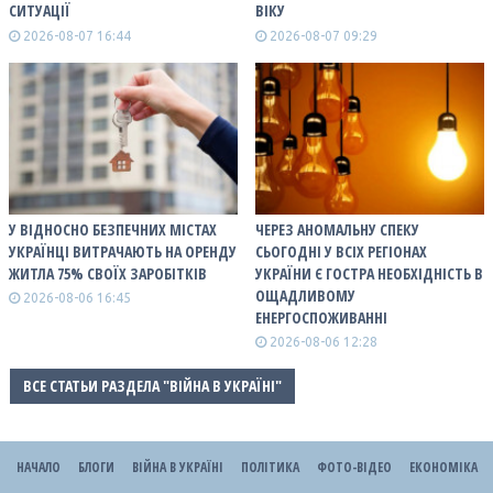
СИТУАЦІЇ
ВІКУ
2026-08-07 16:44
2026-08-07 09:29
У ВІДНОСНО БЕЗПЕЧНИХ МІСТАХ
ЧЕРЕЗ АНОМАЛЬНУ СПЕКУ
УКРАЇНЦІ ВИТРАЧАЮТЬ НА ОРЕНДУ
СЬОГОДНІ У ВСІХ РЕГІОНАХ
ЖИТЛА 75% СВОЇХ ЗАРОБІТКІВ
УКРАЇНИ Є ГОСТРА НЕОБХІДНІСТЬ В
ОЩАДЛИВОМУ
2026-08-06 16:45
ЕНЕРГОСПОЖИВАННІ
2026-08-06 12:28
ВСЕ СТАТЬИ РАЗДЕЛА "ВІЙНА В УКРАЇНІ"
НАЧАЛО
БЛОГИ
ВІЙНА В УКРАЇНІ
ПОЛІТИКА
ФОТО-ВІДЕО
ЕКОНОМІКА