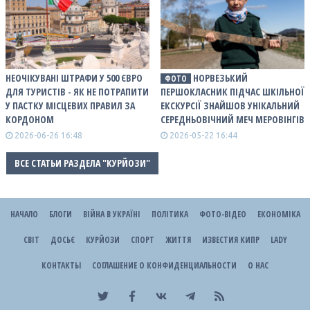
НЕОЧІКУВАНІ ШТРАФИ У 500 ЄВРО
НОРВЕЗЬКИЙ
ФОТО
ДЛЯ ТУРИСТІВ - ЯК НЕ ПОТРАПИТИ
ПЕРШОКЛАСНИК ПІДЧАС ШКІЛЬНОЇ
У ПАСТКУ МІСЦЕВИХ ПРАВИЛ ЗА
ЕКСКУРСІЇ ЗНАЙШОВ УНІКАЛЬНИЙ
КОРДОНОМ
СЕРЕДНЬОВІЧНИЙ МЕЧ МЕРОВІНГІВ
2026-06-26 16:48
2026-05-22 16:44
ВСЕ СТАТЬИ РАЗДЕЛА "КУРЙОЗИ"
НАЧАЛО
БЛОГИ
ВІЙНА В УКРАЇНІ
ПОЛІТИКА
ФОТО-ВІДЕО
ЕКОНОМІКА
СВІТ
ДОСЬЄ
КУРЙОЗИ
СПОРТ
ЖИТТЯ
ИЗВЕСТИЯ КИПР
LADY
КОНТАКТЫ
СОГЛАШЕНИЕ О КОНФИДЕНЦИАЛЬНОСТИ
О НАС