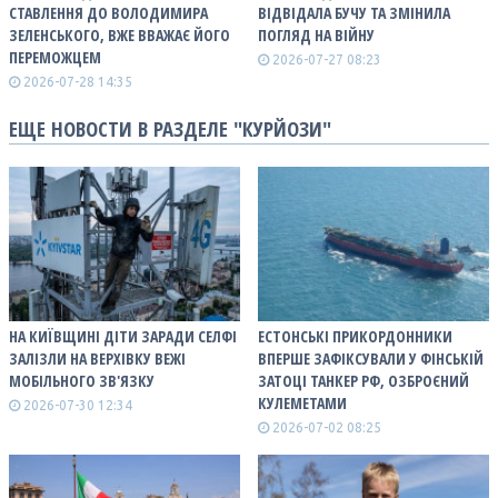
СТАВЛЕННЯ ДО ВОЛОДИМИРА
ВІДВІДАЛА БУЧУ ТА ЗМІНИЛА
ЗЕЛЕНСЬКОГО, ВЖЕ ВВАЖАЄ ЙОГО
ПОГЛЯД НА ВІЙНУ
ПЕРЕМОЖЦЕМ
2026-07-27 08:23
2026-07-28 14:35
ЕЩЕ НОВОСТИ В РАЗДЕЛЕ "КУРЙОЗИ"
НА КИЇВЩИНІ ДІТИ ЗАРАДИ СЕЛФІ
ЕСТОНСЬКІ ПРИКОРДОННИКИ
ЗАЛІЗЛИ НА ВЕРХІВКУ ВЕЖІ
ВПЕРШЕ ЗАФІКСУВАЛИ У ФІНСЬКІЙ
МОБІЛЬНОГО ЗВ'ЯЗКУ
ЗАТОЦІ ТАНКЕР РФ, ОЗБРОЄНИЙ
КУЛЕМЕТАМИ
2026-07-30 12:34
2026-07-02 08:25