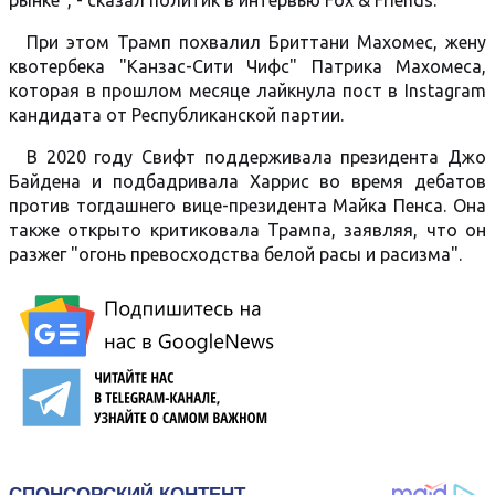
рынке", - сказал политик в интервью Fox & Friends.
При этом Трамп похвалил Бриттани Махомес, жену
квотербека "Канзас-Сити Чифс" Патрика Махомеса,
которая в прошлом месяце лайкнула пост в Instagram
кандидата от Республиканской партии.
В 2020 году Свифт поддерживала президента Джо
Байдена и подбадривала Харрис во время дебатов
против тогдашнего вице-президента Майка Пенса. Она
также открыто критиковала Трампа, заявляя, что он
разжег "огонь превосходства белой расы и расизма".