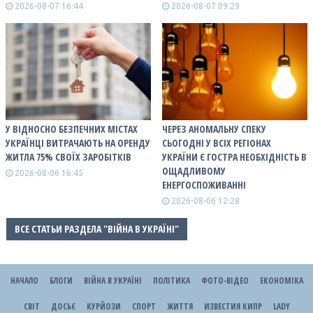
2026-08-07 16:44
2026-08-07 09:29
У ВІДНОСНО БЕЗПЕЧНИХ МІСТАХ
ЧЕРЕЗ АНОМАЛЬНУ СПЕКУ
УКРАЇНЦІ ВИТРАЧАЮТЬ НА ОРЕНДУ
СЬОГОДНІ У ВСІХ РЕГІОНАХ
ЖИТЛА 75% СВОЇХ ЗАРОБІТКІВ
УКРАЇНИ Є ГОСТРА НЕОБХІДНІСТЬ В
ОЩАДЛИВОМУ
2026-08-06 16:45
ЕНЕРГОСПОЖИВАННІ
2026-08-06 12:28
ВСЕ СТАТЬИ РАЗДЕЛА "ВІЙНА В УКРАЇНІ"
НАЧАЛО
БЛОГИ
ВІЙНА В УКРАЇНІ
ПОЛІТИКА
ФОТО-ВІДЕО
ЕКОНОМІКА
СВІТ
ДОСЬЄ
КУРЙОЗИ
СПОРТ
ЖИТТЯ
ИЗВЕСТИЯ КИПР
LADY