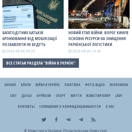
БАГАТОДІТНИХ БАТЬКІВ
НОВИЙ ЕТАП ВІЙНИ: ВОРОГ КИНУВ
БРОНЮВАННЯ ВІД МОБІЛІЗАЦІЇ
ОСНОВНІ РЕСУРСИ НА ЗНИЩЕННЯ
ПОЗБАВЛЯТИ НЕ БУДУТЬ
УКРАЇНСЬКОЇ ЛОГІСТИКИ
2026-08-06 09:30
2026-08-05 16:46
ВСЕ СТАТЬИ РАЗДЕЛА "ВІЙНА В УКРАЇНІ"
НАЧАЛО
БЛОГИ
ВІЙНА В УКРАЇНІ
ПОЛІТИКА
ФОТО-ВІДЕО
ЕКОНОМІКА
СВІТ
ДОСЬЄ
КУРЙОЗИ
СПОРТ
ЖИТТЯ
ИЗВЕСТИЯ КИПР
LADY
КОНТАКТЫ
СОГЛАШЕНИЕ О КОНФИДЕНЦИАЛЬНОСТИ
О НАС
©
Известия в Украине (Политические Известия).