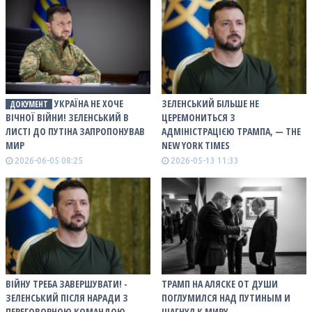
УКРАЇНА НЕ ХОЧЕ
ЗЕЛЕНСЬКИЙ БІЛЬШЕ НЕ
ДОКУМЕНТ
ВІЧНОЇ ВІЙНИ! ЗЕЛЕНСЬКИЙ В
ЦЕРЕМОНИТЬСЯ З
ЛИСТІ ДО ПУТІНА ЗАПРОПОНУВАВ
АДМІНІСТРАЦІЄЮ ТРАМПА, — THE
МИР
NEW YORK TIMES
2026-06-05 08:25
2026-05-13 11:33
ВІЙНУ ТРЕБА ЗАВЕРШУВАТИ! -
ТРАМП НА АЛЯСКЕ ОТ ДУШИ
ЗЕЛЕНСЬКИЙ ПІСЛЯ НАРАДИ З
ПОГЛУМИЛСЯ НАД ПУТИНЫМ И
ПЕРЕГОВОРНОЮ КОМАНДОЮ
ШАГНУЛ К МИРУ