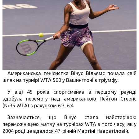
Американська тенісистка Вінус Вільямс почала свій
шлях на турнірі WTA 500 у Вашингтоні з тріумфу.
У віці 45 років спортсменка в першому раунді
здобула перемогу над американкою Пейтон Стернс
(№35 WTA) з рахунком 6:3, 6:4.
Зазначається, що Вінус стала найстаршою
переможницею матчу на турнірах WTA з того часу, як у
2004 році це вдалося 47-річній Мартіні Навратіловій.