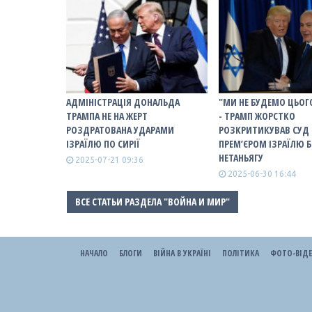
АДМІНІСТРАЦІЯ ДОНАЛЬДА
"МИ НЕ БУДЕМО ЦЬОГО
ТРАМПА НЕ НА ЖЕРТ
- ТРАМП ЖОРСТКО
РОЗДРАТОВАНА УДАРАМИ
РОЗКРИТИКУВАВ СУД
ІЗРАЇЛЮ ПО СИРІЇ
ПРЕМ’ЄРОМ ІЗРАЇЛЮ 
НЕТАНЬЯГУ
2025-07-21 09:36
2025-06-30 16:44
ВСЕ СТАТЬИ РАЗДЕЛА "ВОЙНА И МИР"
НАЧАЛО
БЛОГИ
ВІЙНА В УКРАЇНІ
ПОЛІТИКА
ФОТО-ВІД