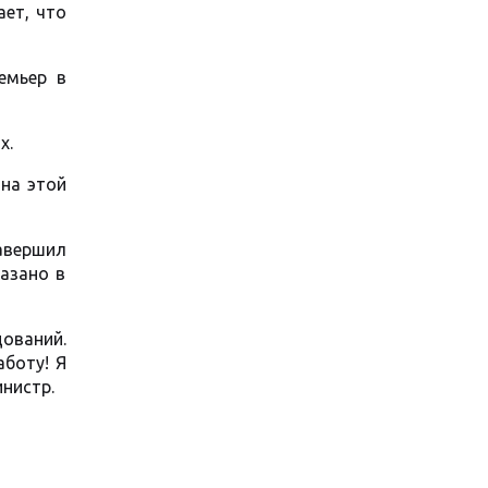
ает, что
ремьер в
х.
 на этой
авершил
азано в
ований.
аботу! Я
инистр.