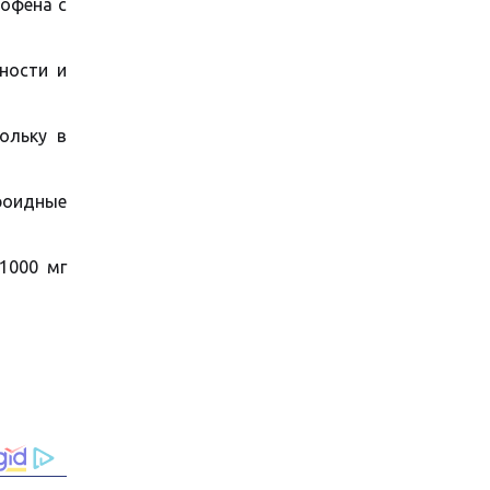
рофена с
ности и
ольку в
роидные
1000 мг