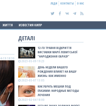
ЛЕДИ
КОНТАКТЫ
О НАС
ЖИТТЯ
ИЗВЕСТИЯ КИПР
ДЕТАЛІ
12-ГО ТРАВНЯ ВІДКРИТТЯ
ВИСТАВКИ МАРІЇ ЛЕВИТСЬКОЇ
"НАРОДЖЕННЯ ОБРАЗУ"
4-19 18:30
2023-05-09 19:23
ДЕНЬ НЕДЕЛИ ВАШЕГО
РОЖДЕНИЯ ВЛИЯЕТ НА ВАШУ
ЖИЗНЬ: КАК ИМЕННО
2023-05-07 13:05
КАК УБРАТЬ МЕШКИ ПОД
ГЛАЗАМИ: НАРОДНЫЕ МЕТОДЫ
ЛЕЧЕНИЯ
2023-02-04 18:00
ЧЕТЫРЕ ЗНАКА ЗОДИАКА МОГУТ