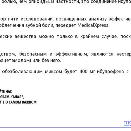
 болью, чем опиоиды. В частности, это соединение ибуп
зор пяти исследований, посвященных анализу эффектив
легчения зубной боли, передает MedicalXpress.
еские вещества можно только в крайнем случае, поск
дством, безопасным и эффективным, являются несте
ацетамолом) или без него.
 обезболивающим миксом будет 400 мг ибупрофена с 