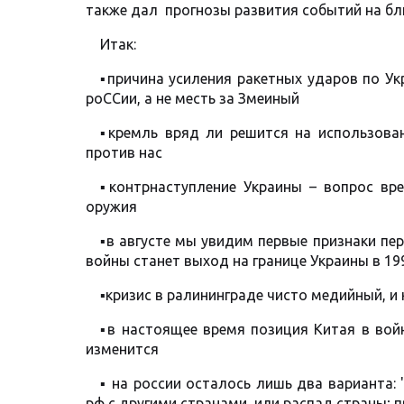
также дал прогнозы развития событий на б
Итак:
▪️причина усиления ракетных ударов по У
роССии, а не месть за Змеиный
▪️кремль вряд ли решится на использова
против нас
▪️контрнаступление Украины – вопрос вр
оружия
▪️в августе мы увидим первые признаки пе
войны станет выход на границе Украины в 19
▪️кризис в ралининграде чисто медийный, и
▪️в настоящее время позиция Китая в вой
изменится
▪️ на россии осталось лишь два варианта
рф с другими странами, или распад страны; п