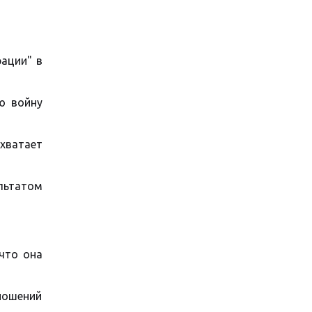
рации" в
ю войну
хватает
ультатом
 что она
тношений