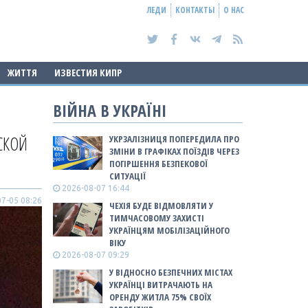
ЛЕДИ
КОНТАКТЫ
О НАС
ЖИТТЯ
ИЗВЕСТИЯ КИПР
ВІЙНА В УКРАЇНІ
СКОЙ
УКРЗАЛІЗНИЦЯ ПОПЕРЕДИЛА ПРО
ЗМІНИ В ГРАФІКАХ ПОЇЗДІВ ЧЕРЕЗ
ПОГІРШЕННЯ БЕЗПЕКОВОЇ
СИТУАЦІЇ
2026-08-07 16:44
7-05 08:26
ЧЕХІЯ БУДЕ ВІДМОВЛЯТИ У
ТИМЧАСОВОМУ ЗАХИСТІ
УКРАЇНЦЯМ МОБІЛІЗАЦІЙНОГО
ВІКУ
2026-08-07 09:29
У ВІДНОСНО БЕЗПЕЧНИХ МІСТАХ
УКРАЇНЦІ ВИТРАЧАЮТЬ НА
ОРЕНДУ ЖИТЛА 75% СВОЇХ