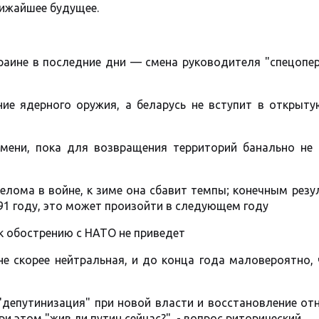
лижайшее будущее.
краине в последние дни — смена руководителя "спецопе
ние ядерного оружия, а беларусь не вступит в открыту
емени, пока для возвращения территорий банально не 
релома в войне, к зиме она сбавит темпы; конечным рез
91 году, это может произойти в следующем году
 к обострению с НАТО не приведет
не скорее нейтральная, и до конца года маловероятно,
: "депутинизация" при новой власти и восстановление о
ри этом "жив ли путин сейчас?", - вопрос риторический.