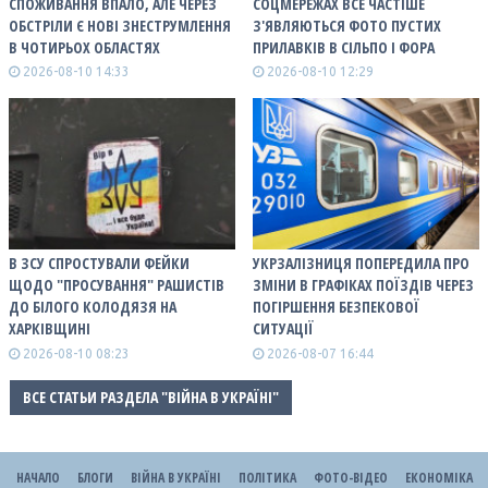
СПОЖИВАННЯ ВПАЛО, АЛЕ ЧЕРЕЗ
СОЦМЕРЕЖАХ ВСЕ ЧАСТІШЕ
ОБСТРІЛИ Є НОВІ ЗНЕСТРУМЛЕННЯ
З'ЯВЛЯЮТЬСЯ ФОТО ПУСТИХ
В ЧОТИРЬОХ ОБЛАСТЯХ
ПРИЛАВКІВ В СІЛЬПО І ФОРА
2026-08-10 14:33
2026-08-10 12:29
В ЗСУ СПРОСТУВАЛИ ФЕЙКИ
УКРЗАЛІЗНИЦЯ ПОПЕРЕДИЛА ПРО
ЩОДО "ПРОСУВАННЯ" РАШИСТІВ
ЗМІНИ В ГРАФІКАХ ПОЇЗДІВ ЧЕРЕЗ
ДО БІЛОГО КОЛОДЯЗЯ НА
ПОГІРШЕННЯ БЕЗПЕКОВОЇ
ХАРКІВЩИНІ
СИТУАЦІЇ
2026-08-10 08:23
2026-08-07 16:44
ВСЕ СТАТЬИ РАЗДЕЛА "ВІЙНА В УКРАЇНІ"
НАЧАЛО
БЛОГИ
ВІЙНА В УКРАЇНІ
ПОЛІТИКА
ФОТО-ВІДЕО
ЕКОНОМІКА