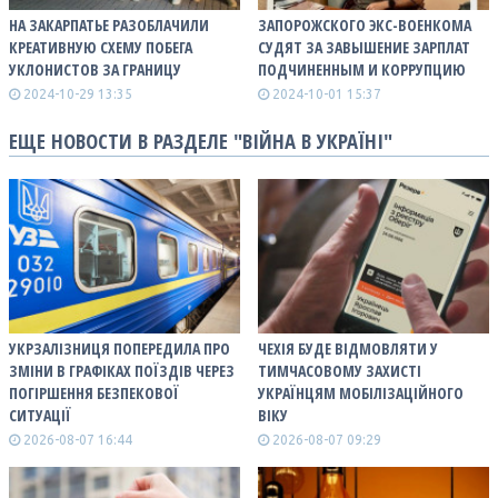
НА ЗАКАРПАТЬЕ РАЗОБЛАЧИЛИ
ЗАПОРОЖСКОГО ЭКС-ВОЕНКОМА
КРЕАТИВНУЮ СХЕМУ ПОБЕГА
СУДЯТ ЗА ЗАВЫШЕНИЕ ЗАРПЛАТ
УКЛОНИСТОВ ЗА ГРАНИЦУ
ПОДЧИНЕННЫМ И КОРРУПЦИЮ
2024-10-29 13:35
2024-10-01 15:37
ЕЩЕ НОВОСТИ В РАЗДЕЛЕ "ВІЙНА В УКРАЇНІ"
УКРЗАЛІЗНИЦЯ ПОПЕРЕДИЛА ПРО
ЧЕХІЯ БУДЕ ВІДМОВЛЯТИ У
ЗМІНИ В ГРАФІКАХ ПОЇЗДІВ ЧЕРЕЗ
ТИМЧАСОВОМУ ЗАХИСТІ
ПОГІРШЕННЯ БЕЗПЕКОВОЇ
УКРАЇНЦЯМ МОБІЛІЗАЦІЙНОГО
СИТУАЦІЇ
ВІКУ
2026-08-07 16:44
2026-08-07 09:29