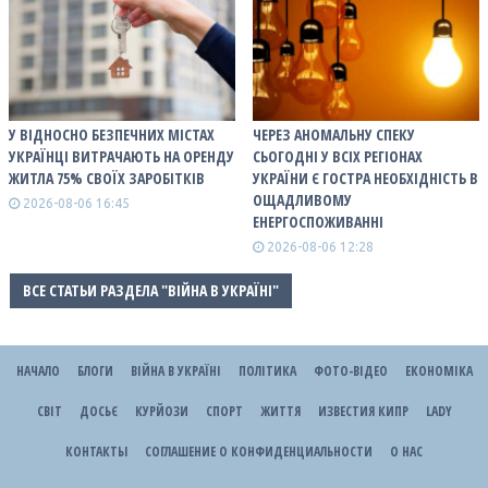
У ВІДНОСНО БЕЗПЕЧНИХ МІСТАХ
ЧЕРЕЗ АНОМАЛЬНУ СПЕКУ
УКРАЇНЦІ ВИТРАЧАЮТЬ НА ОРЕНДУ
СЬОГОДНІ У ВСІХ РЕГІОНАХ
ЖИТЛА 75% СВОЇХ ЗАРОБІТКІВ
УКРАЇНИ Є ГОСТРА НЕОБХІДНІСТЬ В
ОЩАДЛИВОМУ
2026-08-06 16:45
ЕНЕРГОСПОЖИВАННІ
2026-08-06 12:28
ВСЕ СТАТЬИ РАЗДЕЛА "ВІЙНА В УКРАЇНІ"
НАЧАЛО
БЛОГИ
ВІЙНА В УКРАЇНІ
ПОЛІТИКА
ФОТО-ВІДЕО
ЕКОНОМІКА
СВІТ
ДОСЬЄ
КУРЙОЗИ
СПОРТ
ЖИТТЯ
ИЗВЕСТИЯ КИПР
LADY
КОНТАКТЫ
СОГЛАШЕНИЕ О КОНФИДЕНЦИАЛЬНОСТИ
О НАС