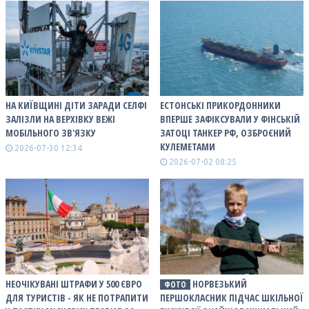
НА КИЇВЩИНІ ДІТИ ЗАРАДИ СЕЛФІ
ЕСТОНСЬКІ ПРИКОРДОННИКИ
ЗАЛІЗЛИ НА ВЕРХІВКУ ВЕЖІ
ВПЕРШЕ ЗАФІКСУВАЛИ У ФІНСЬКІЙ
МОБІЛЬНОГО ЗВ'ЯЗКУ
ЗАТОЦІ ТАНКЕР РФ, ОЗБРОЄНИЙ
КУЛЕМЕТАМИ
2026-07-30 12:34
2026-07-02 08:25
НЕОЧІКУВАНІ ШТРАФИ У 500 ЄВРО
НОРВЕЗЬКИЙ
ФОТО
ДЛЯ ТУРИСТІВ - ЯК НЕ ПОТРАПИТИ
ПЕРШОКЛАСНИК ПІДЧАС ШКІЛЬНОЇ