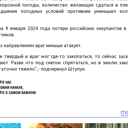
 морозной погоды, количество желающих сдаться в пле
худшения погодных условий противник уменьшил кол
а 9 января 2024 года потери российских оккупантов в
тчиков.
х направлениях враг меньше атакует.
е твердый и враг мог где-то закопаться, то сейчас зас
ают. Разве что под снегом спрятаться, но в землю зак
аточно тяжело",- подчеркнул Штупун.