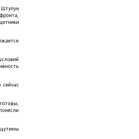
р Штупун
 фронта,
щитники
лжается
условий
ивность
о сейчас
 готовы,
понесли
ощутимы