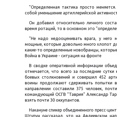
"Определенная тактика просто меняется
собой уменьшение артиллерийской активности
Он добавил относительно личного соста
время ротаций, то в основном это "определ
"Не надо недооценивать врага, у него 
мощные, которые довольно много хлопот дос
какие-то определенные новобранцы, которые 
Война в Украине - ситуация на фронте
В сводке оперативной информации объед
отмечается, что всего за последние сутки
боевых столкновений и совершил 452 арти
воины продолжают сдерживать попытки вр
направлении составили 375 человек, почти
командующий ОСГВ "Таврия" Александр Тарн
взять почти 30 оккупантов.
Накануне спикер объединенного пресс-цен
Штупун рассказал, что на Авдеевском нап