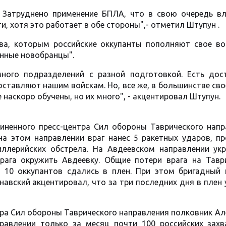
. Затруднено применение БПЛА, что в свою очередь вл
, хотя это работает в обе стороны",- отметил Штупун .
ва, которым российские оккупанты пополняют свое во
енные новобранцы".
много подразделений с разной подготовкой. Есть дос
тавляют нашим войскам. Но, все же, в большинстве сво
наскоро обучены, но их много", - акцентировал Штупун.
иненного пресс-центра Сил обороны Таврического напр
 на этом направлении враг нанес 5 ракетных ударов, п
ллерийских обстрела. На Авдеевском направлении укр
ага окружить Авдеевку. Общие потери врага на Тавр
 10 оккупантов сдались в плен. При этом бригадный г
авский акцентировал, что за три последних дня в плен
тра Сил обороны Таврического направления полковник А
равлении только за месяц почти 100 российских захв