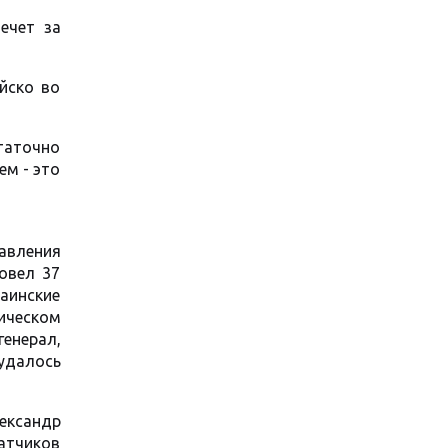
ечет за
йско во
таточно
ем - это
авления
ровел 37
аинские
ическом
енерал,
 удалось
лександр
атчиков