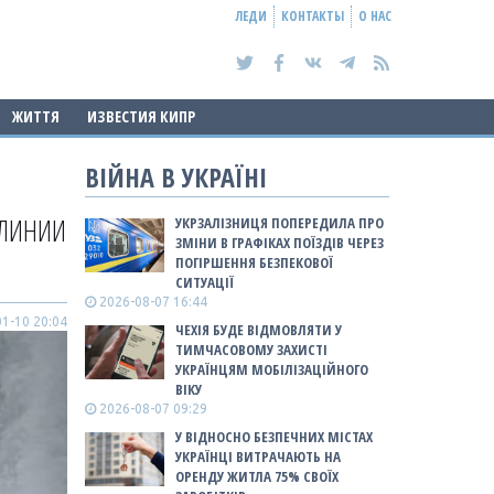
ЛЕДИ
КОНТАКТЫ
О НАС
ЖИТТЯ
ИЗВЕСТИЯ КИПР
ВІЙНА В УКРАЇНІ
 ЛИНИИ
УКРЗАЛІЗНИЦЯ ПОПЕРЕДИЛА ПРО
ЗМІНИ В ГРАФІКАХ ПОЇЗДІВ ЧЕРЕЗ
ПОГІРШЕННЯ БЕЗПЕКОВОЇ
СИТУАЦІЇ
2026-08-07 16:44
1-10 20:04
ЧЕХІЯ БУДЕ ВІДМОВЛЯТИ У
ТИМЧАСОВОМУ ЗАХИСТІ
УКРАЇНЦЯМ МОБІЛІЗАЦІЙНОГО
ВІКУ
2026-08-07 09:29
У ВІДНОСНО БЕЗПЕЧНИХ МІСТАХ
УКРАЇНЦІ ВИТРАЧАЮТЬ НА
ОРЕНДУ ЖИТЛА 75% СВОЇХ