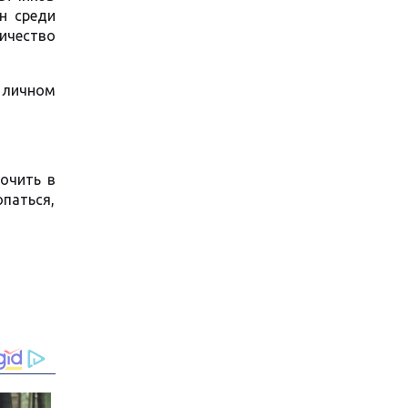
н среди
ичество
 личном
кочить в
опаться,