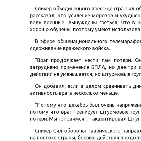
Спикер объединенного пресс-центра Сил о
рассказал, что усиление морозов и ухудше
ведь военные "вынуждены греться, что в н
хорошо обучены, поэтому умеют использоват
В эфире общенационального телемарафон
сдерживание вражеского войска.
"Враг продолжает нести там потери. Се
затруднено применение БПЛА, но две-три с
действий не уменьшается, но штурмовые груп
Он добавил, если в целом сравнивать дин
активность врага несколько меньше.
"Потому что декабрь был очень напряженн
потому что враг тренирует штурмовые груп
потери. Мы готовимся", - акцентировал Штуп
Спикер Сил обороны Таврического направ
на востоке страны, боевые действия продол