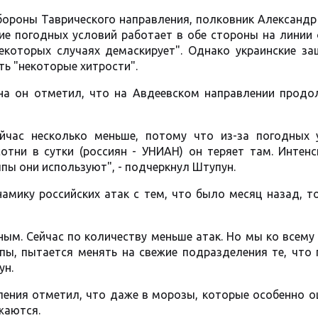
бороны Таврического направления, полковник Александ
ние погодных условий работает в обе стороны на линии
екоторых случаях демаскирует". Однако украинские за
ь "некоторые хитрости".
а он отметил, что на Авдеевском направлении продо
йчас несколько меньше, потому что из-за погодных 
отни в сутки (россиян - УНИАН) он теряет там. Интенс
пы они используют", - подчеркнул Штупун.
амику российских атак с тем, что было месяц назад, т
ым. Сейчас по количеству меньше атак. Но мы ко всему
пы, пытается менять на свежие подразделения те, что 
ун.
ления отметил, что даже в морозы, которые особенно 
жаются.