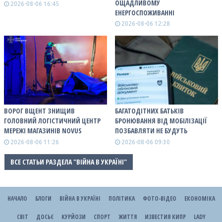
ОЩАДЛИВОМУ
2026-08-06 16:45
ЕНЕРГОСПОЖИВАННІ
2026-08-06 12:28
ВОРОГ ВЩЕНТ ЗНИЩИВ
БАГАТОДІТНИХ БАТЬКІВ
ГОЛОВНИЙ ЛОГІСТИЧНИЙ ЦЕНТР
БРОНЮВАННЯ ВІД МОБІЛІЗАЦІЇ
МЕРЕЖІ МАГАЗИНІВ NOVUS
ПОЗБАВЛЯТИ НЕ БУДУТЬ
2026-08-06 11:26
2026-08-06 09:30
ВСЕ СТАТЬИ РАЗДЕЛА "ВІЙНА В УКРАЇНІ"
НАЧАЛО
БЛОГИ
ВІЙНА В УКРАЇНІ
ПОЛІТИКА
ФОТО-ВІДЕО
ЕКОНОМІКА
СВІТ
ДОСЬЄ
КУРЙОЗИ
СПОРТ
ЖИТТЯ
ИЗВЕСТИЯ КИПР
LADY