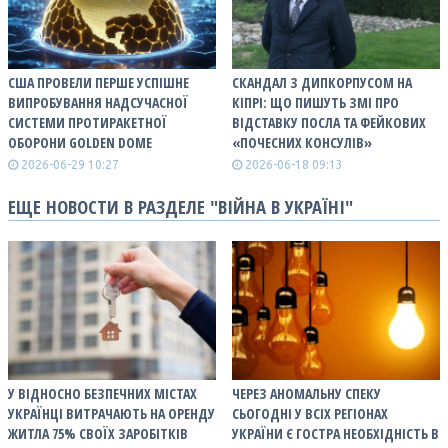
США ПРОВЕЛИ ПЕРШЕ УСПІШНЕ
СКАНДАЛ З ДИПКОРПУСОМ НА
ВИПРОБУВАННЯ НАДСУЧАСНОЇ
КІПРІ: ЩО ПИШУТЬ ЗМІ ПРО
СИСТЕМИ ПРОТИРАКЕТНОЇ
ВІДСТАВКУ ПОСЛА ТА ФЕЙКОВИХ
ОБОРОНИ GOLDEN DOME
«ПОЧЕСНИХ КОНСУЛІВ»
2026-06-29 10:27
2026-06-18 09:13
ЕЩЕ НОВОСТИ В РАЗДЕЛЕ "ВІЙНА В УКРАЇНІ"
У ВІДНОСНО БЕЗПЕЧНИХ МІСТАХ
ЧЕРЕЗ АНОМАЛЬНУ СПЕКУ
УКРАЇНЦІ ВИТРАЧАЮТЬ НА ОРЕНДУ
СЬОГОДНІ У ВСІХ РЕГІОНАХ
ЖИТЛА 75% СВОЇХ ЗАРОБІТКІВ
УКРАЇНИ Є ГОСТРА НЕОБХІДНІСТЬ В