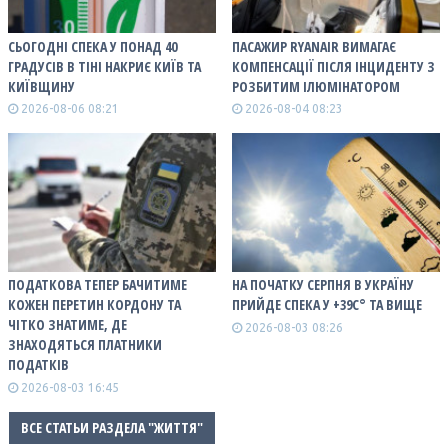
СЬОГОДНІ СПЕКА У ПОНАД 40
ПАСАЖИР RYANAIR ВИМАГАЄ
ГРАДУСІВ В ТІНІ НАКРИЄ КИЇВ ТА
КОМПЕНСАЦІЇ ПІСЛЯ ІНЦИДЕНТУ З
КИЇВЩИНУ
РОЗБИТИМ ІЛЮМІНАТОРОМ
2026-08-06 08:21
2026-08-04 08:23
ПОДАТКОВА ТЕПЕР БАЧИТИМЕ
НА ПОЧАТКУ СЕРПНЯ В УКРАЇНУ
КОЖЕН ПЕРЕТИН КОРДОНУ ТА
ПРИЙДЕ СПЕКА У +39С° ТА ВИЩЕ
ЧІТКО ЗНАТИМЕ, ДЕ
2026-08-03 08:26
ЗНАХОДЯТЬСЯ ПЛАТНИКИ
ПОДАТКІВ
2026-08-03 16:45
ВСЕ СТАТЬИ РАЗДЕЛА "ЖИТТЯ"