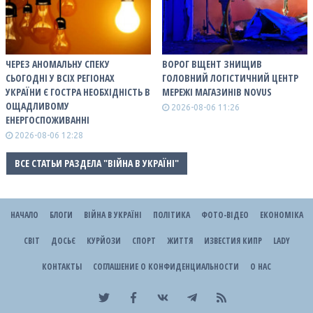
ЧЕРЕЗ АНОМАЛЬНУ СПЕКУ
ВОРОГ ВЩЕНТ ЗНИЩИВ
СЬОГОДНІ У ВСІХ РЕГІОНАХ
ГОЛОВНИЙ ЛОГІСТИЧНИЙ ЦЕНТР
УКРАЇНИ Є ГОСТРА НЕОБХІДНІСТЬ В
МЕРЕЖІ МАГАЗИНІВ NOVUS
ОЩАДЛИВОМУ
2026-08-06 11:26
ЕНЕРГОСПОЖИВАННІ
2026-08-06 12:28
ВСЕ СТАТЬИ РАЗДЕЛА "ВІЙНА В УКРАЇНІ"
НАЧАЛО
БЛОГИ
ВІЙНА В УКРАЇНІ
ПОЛІТИКА
ФОТО-ВІДЕО
ЕКОНОМІКА
СВІТ
ДОСЬЄ
КУРЙОЗИ
СПОРТ
ЖИТТЯ
ИЗВЕСТИЯ КИПР
LADY
КОНТАКТЫ
СОГЛАШЕНИЕ О КОНФИДЕНЦИАЛЬНОСТИ
О НАС