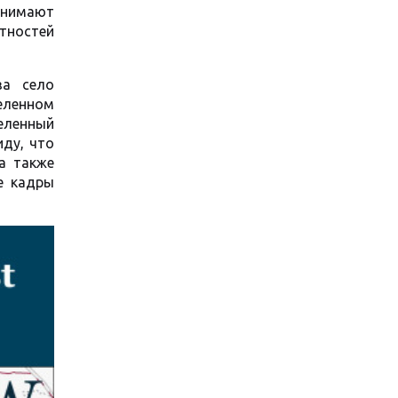
снимают
стностей
за село
еленном
селенный
иду, что
а также
е кадры