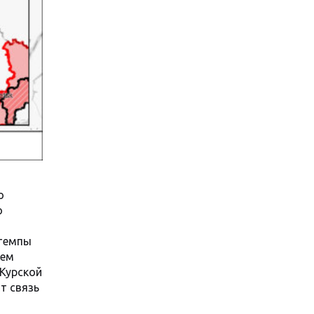
о
о
 темпы
тем
 Курской
т связь