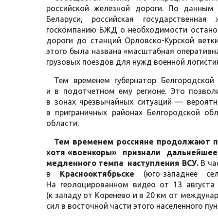
российской железной дороги. По данным
Беларуси, российская государственна
госкомпанию БЖД о необходимости останов
дороги до станций Орловско-Курской ветки
этого была названа
«
масштабная оперативна
грузовых поездов для нужд военной логисти
Тем временем губернатор Белгородской
и в подотчетном ему регионе. Это позвол
в зонах чрезвычайных ситуаций — вероятн
в приграничных районах Белгородской об
области.
Тем временем россияне продолжают по
хотя
«
военкоры» признали дальнейше
медленного темпа наступления ВСУ.
В ч
в
Краснооктябрьске
(юго-западнее 
На геолоцированном видео от 13 августа
(к западу от Коренево и в 20 км от междуна
сил в восточной части этого населенного пун