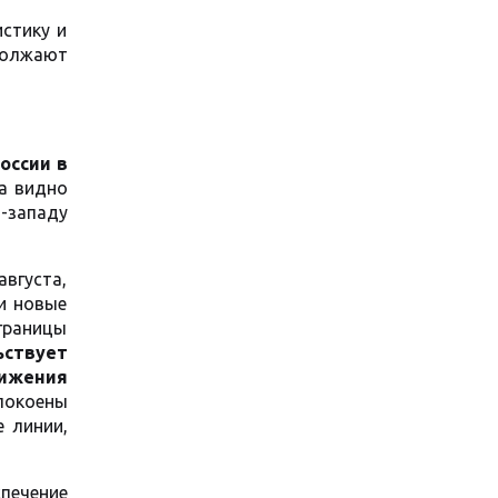
истику и
должают
оссии в
та видно
-западу
вгуста,
и новые
границы
ьствует
ижения
спокоены
 линии,
печение