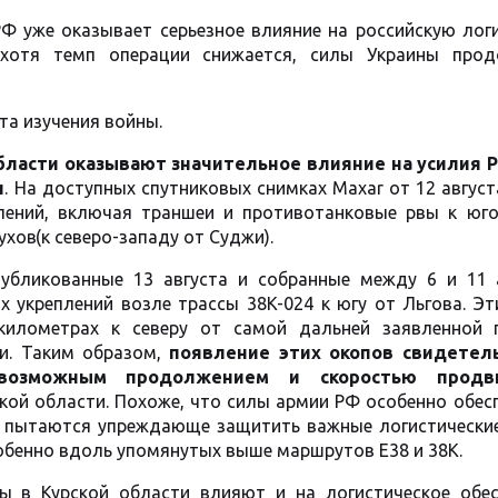
Ф уже оказывает серьезное влияние на российскую лог
 хотя темп операции снижается, силы Украины про
та изучения войны.
области оказывают значительное влияние на
усилия Р
и
. На доступных спутниковых снимках Maxar от 12 авгус
лений, включая траншеи и противотанковые рвы к юго
лухов
(
к северо-западу от Суджи).
убликованные 13 августа и собранные между 6 и 11 а
 укреплений возле трассы 38K-024 к югу от Льгова. Эт
километрах к северу от самой дальней заявленной 
ти. Таким образом,
появление этих окопов свидетел
 возможным продолжением и скоростью продв
ской области. Похоже, что силы армии РФ особенно обе
, пытаются упреждающе защитить важные логистические
бенно вдоль упомянутых выше маршрутов E38 и 38K.
ы в Курской области влияют и на логистическое обес