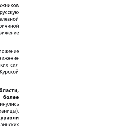
ожников
русскую
елезной
ричиной
движение
ложение
вижение
ких сил
Курской
бласти,
 более
инулись
ницы).
уравли
раинских