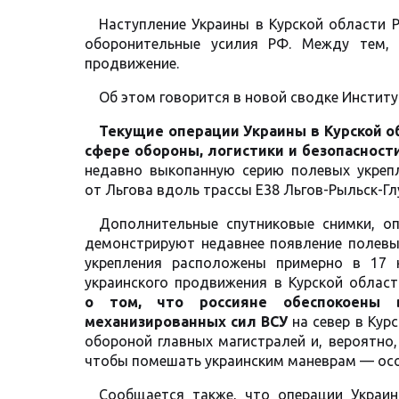
Наступление Украины в Курской области Р
оборонительные усилия РФ. Между тем,
продвижение.
Об этом говорится в новой сводке Институ
Текущие операции Украины в Курской 
сфере
обороны, логистики и безопасност
недавно выкопанную серию полевых укреп
от Льгова вдоль трассы E38 Льгов-Рыльск-Г
Дополнительные спутниковые снимки, оп
демонстрируют недавнее появление полевых
укрепления расположены примерно в 17 
украинского продвижения в Курской облас
о том, что россияне обеспокоены
механизированных сил ВСУ
на север в Кур
обороной главных магистралей и, вероятно
чтобы помешать украинским маневрам — осо
Сообщается также, что операции Украин