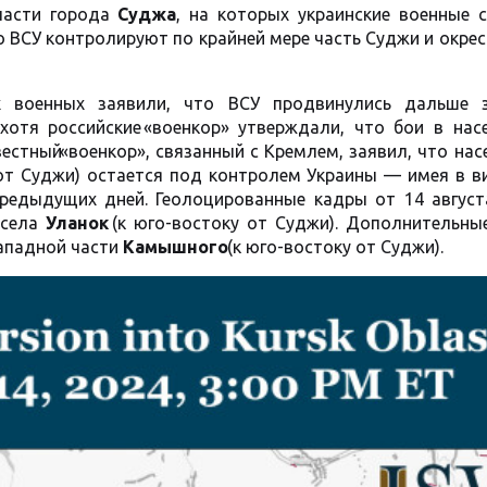
части города
Суджа
, на которых украинские военные 
о ВСУ контролируют по крайней мере часть Суджи и окре
х военных заявили, что ВСУ продвинулись дальше 
 хотя российские
«
военкор» утверждали, что бои в нас
звестный
«
военкор», связанный с Кремлем, заявил, что на
 от Суджи) остается под контролем Украины — имея в в
предыдущих дней. Геолоцированные кадры от 14 август
 села
Уланок
(
к юго-востоку от Суджи). Дополнительны
западной части
Камышного
(
к юго-востоку от Суджи).