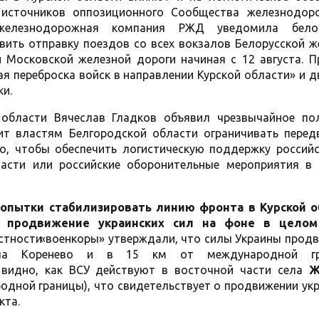
 источников оппозиционного Сообщества железнодор
я железнодорожная компания РЖД уведомила бело
ить отправку поездов со всех вокзалов Белорусской ж
 Московской железной дороги начиная с 12 августа. П
я переброска войск в направлении Курской области» и 
ки.
 области Вячеслав Гладков объявил чрезвычайное по
ит властям Белгородской области ограничивать перед
о, чтобы обеспечить логистическую поддержку российс
ласти или российские оборонительные мероприятия в 
пытки стабилизировать линию фронта в Курской о
е продвижение украинских сил
на фоне в целом
астности
«
военкоры» утверждали, что силы Украины продв
села Коренево и в 15 км от международной гра
 видно, как ВСУ действуют в восточной части села
Ж
родной границы), что свидетельствует о продвижении ук
кта.