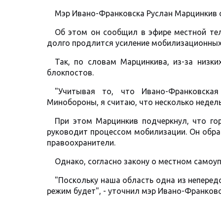
Мэр Ивано-Франковска Руслан Марцинкив о
Об этом он сообщил в эфире местной тел
долго продлится усиление мобилизационных
Так, по словам Марцинкива, из-за низки
блокпостов.
"Учитывая то, что Ивано-Франковска
Минобороны, я считаю, что несколько недель 
При этом Марцинкив подчеркнул, что го
руководит процессом мобилизации. Он обра
правоохранители.
Однако, согласно закону о местном самоу
"Поскольку наша область одна из неперед
режим будет", - уточнил мэр Ивано-Франковс