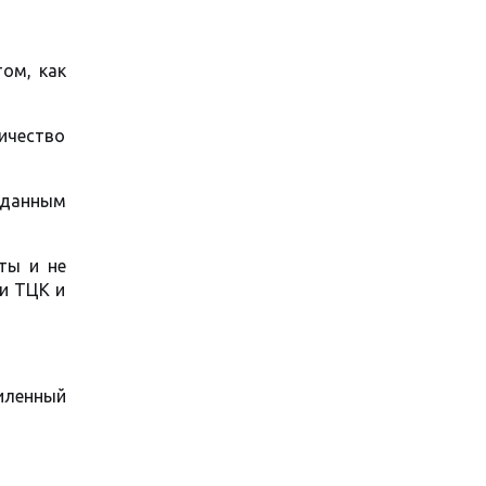
ом, как
ичество
 данным
ты и не
и ТЦК и
силенный