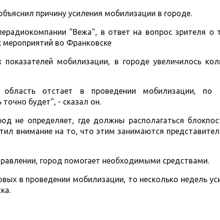
бъяснил причину усиления мобилизации в городе.
ерадиокомпании "Вежа", в ответ на вопрос зрителя о т
 мероприятий во Франковске
х показателей мобилизации, в городе увеличилось кол
я область отстает в проведении мобилизации, по
точно будет", - сказал он.
род не определяет, где должны располагаться блокпос
тил внимание на то, что этим занимаются представител
правлении, город помогает необходимыми средствами.
овых в проведении мобилизации, то несколько недель у
ка.