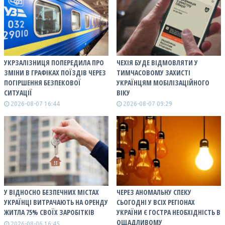
УКРЗАЛІЗНИЦЯ ПОПЕРЕДИЛА ПРО
ЧЕХІЯ БУДЕ ВІДМОВЛЯТИ У
ЗМІНИ В ГРАФІКАХ ПОЇЗДІВ ЧЕРЕЗ
ТИМЧАСОВОМУ ЗАХИСТІ
ПОГІРШЕННЯ БЕЗПЕКОВОЇ
УКРАЇНЦЯМ МОБІЛІЗАЦІЙНОГО
СИТУАЦІЇ
ВІКУ
2026-08-07 16:44
2026-08-07 09:29
У ВІДНОСНО БЕЗПЕЧНИХ МІСТАХ
ЧЕРЕЗ АНОМАЛЬНУ СПЕКУ
УКРАЇНЦІ ВИТРАЧАЮТЬ НА ОРЕНДУ
СЬОГОДНІ У ВСІХ РЕГІОНАХ
ЖИТЛА 75% СВОЇХ ЗАРОБІТКІВ
УКРАЇНИ Є ГОСТРА НЕОБХІДНІСТЬ В
ОЩАДЛИВОМУ
2026-08-06 16:45