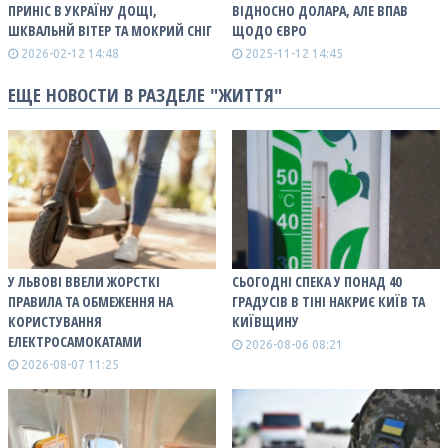
ПРИНІС В УКРАЇНУ ДОЩІ,
ВІДНОСНО ДОЛАРА, АЛЕ ВПАВ
ШКВАЛЬНЙ ВІТЕР ТА МОКРИЙ СНІГ
ЩОДО ЄВРО
2026-02-12 14:48
2025-11-12 14:45
ЕЩЕ НОВОСТИ В РАЗДЕЛЕ "ЖИТТЯ"
У ЛЬВОВІ ВВЕЛИ ЖОРСТКІ
СЬОГОДНІ СПЕКА У ПОНАД 40
ПРАВИЛА ТА ОБМЕЖЕННЯ НА
ГРАДУСІВ В ТІНІ НАКРИЄ КИЇВ ТА
КОРИСТУВАННЯ
КИЇВЩИНУ
ЕЛЕКТРОСАМОКАТАМИ
2026-08-06 08:21
2026-08-07 11:25