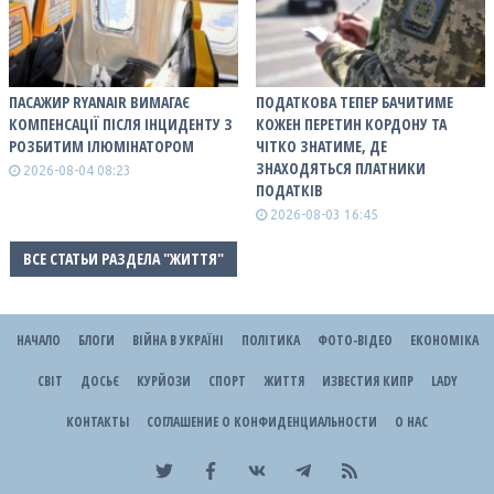
ПАСАЖИР RYANAIR ВИМАГАЄ
ПОДАТКОВА ТЕПЕР БАЧИТИМЕ
КОМПЕНСАЦІЇ ПІСЛЯ ІНЦИДЕНТУ З
КОЖЕН ПЕРЕТИН КОРДОНУ ТА
РОЗБИТИМ ІЛЮМІНАТОРОМ
ЧІТКО ЗНАТИМЕ, ДЕ
ЗНАХОДЯТЬСЯ ПЛАТНИКИ
2026-08-04 08:23
ПОДАТКІВ
2026-08-03 16:45
ВСЕ СТАТЬИ РАЗДЕЛА "ЖИТТЯ"
НАЧАЛО
БЛОГИ
ВІЙНА В УКРАЇНІ
ПОЛІТИКА
ФОТО-ВІДЕО
ЕКОНОМІКА
СВІТ
ДОСЬЄ
КУРЙОЗИ
СПОРТ
ЖИТТЯ
ИЗВЕСТИЯ КИПР
LADY
КОНТАКТЫ
СОГЛАШЕНИЕ О КОНФИДЕНЦИАЛЬНОСТИ
О НАС