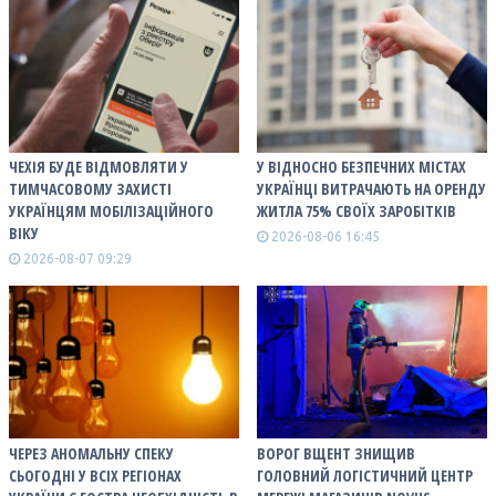
ЧЕХІЯ БУДЕ ВІДМОВЛЯТИ У
У ВІДНОСНО БЕЗПЕЧНИХ МІСТАХ
ТИМЧАСОВОМУ ЗАХИСТІ
УКРАЇНЦІ ВИТРАЧАЮТЬ НА ОРЕНДУ
УКРАЇНЦЯМ МОБІЛІЗАЦІЙНОГО
ЖИТЛА 75% СВОЇХ ЗАРОБІТКІВ
ВІКУ
2026-08-06 16:45
2026-08-07 09:29
ЧЕРЕЗ АНОМАЛЬНУ СПЕКУ
ВОРОГ ВЩЕНТ ЗНИЩИВ
СЬОГОДНІ У ВСІХ РЕГІОНАХ
ГОЛОВНИЙ ЛОГІСТИЧНИЙ ЦЕНТР