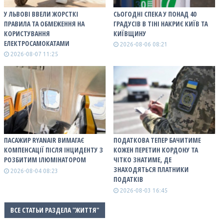
У ЛЬВОВІ ВВЕЛИ ЖОРСТКІ
СЬОГОДНІ СПЕКА У ПОНАД 40
ПРАВИЛА ТА ОБМЕЖЕННЯ НА
ГРАДУСІВ В ТІНІ НАКРИЄ КИЇВ ТА
КОРИСТУВАННЯ
КИЇВЩИНУ
ЕЛЕКТРОСАМОКАТАМИ
2026-08-06 08:21
2026-08-07 11:25
ПАСАЖИР RYANAIR ВИМАГАЄ
ПОДАТКОВА ТЕПЕР БАЧИТИМЕ
КОМПЕНСАЦІЇ ПІСЛЯ ІНЦИДЕНТУ З
КОЖЕН ПЕРЕТИН КОРДОНУ ТА
РОЗБИТИМ ІЛЮМІНАТОРОМ
ЧІТКО ЗНАТИМЕ, ДЕ
ЗНАХОДЯТЬСЯ ПЛАТНИКИ
2026-08-04 08:23
ПОДАТКІВ
2026-08-03 16:45
ВСЕ СТАТЬИ РАЗДЕЛА "ЖИТТЯ"